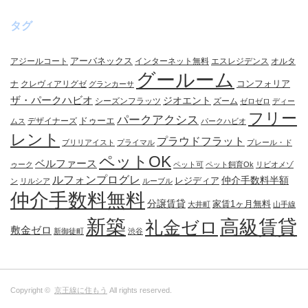
タグ
アーバネックス
アジールコート
インターネット無料
エスレジデンス
オルタ
グールーム
コンフォリア
ナ
クレヴィアリグゼ
グランカーサ
ザ・パークハビオ
ジオエント
シーズンフラッツ
ズーム
ゼロゼロ
ディー
フリー
パークアクシス
ドゥーエ
デザイナーズ
ムス
パークハビオ
レント
プラウドフラット
ブリリアイスト
プライマル
プレール・ド
ペットOK
ベルファース
ゥーク
ペット可
ペット飼育Ok
リビオメゾ
ルフォンプログレ
仲介手数料半額
レジディア
ン
リルシア
ルーブル
仲介手数料無料
分譲賃貸
家賃1ヶ月無料
大井町
山手線
新築
高級賃貸
礼金ゼロ
敷金ゼロ
新御徒町
渋谷
Copyright ©
京王線に住もう
All rights reserved.