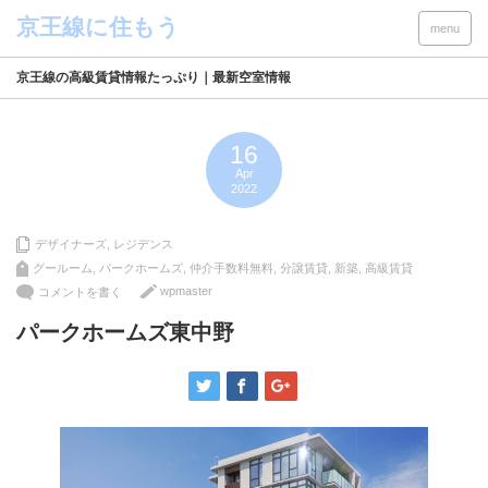
menu
京王線の高級賃貸情報たっぷり｜最新空室情報
16
Apr
2022
デザイナーズ
,
レジデンス
グールーム
,
パークホームズ
,
仲介手数料無料
,
分譲賃貸
,
新築
,
高級賃貸
wpmaster
コメントを書く
パークホームズ東中野