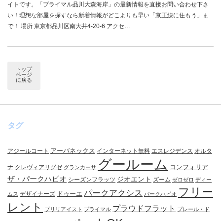
イトです。「プライマル品川大森海岸」の最新情報を直接お問い合わせ下さ
い！理想な部屋を探すなら新着情報がどこよりも早い「京王線に住もう」ま
で！ 場所 東京都品川区南大井4-20-6 アクセ…
トップ
ページ
に戻る
タグ
アーバネックス
アジールコート
インターネット無料
エスレジデンス
オルタ
グールーム
コンフォリア
ナ
クレヴィアリグゼ
グランカーサ
ザ・パークハビオ
ジオエント
シーズンフラッツ
ズーム
ゼロゼロ
ディー
フリー
パークアクシス
ドゥーエ
デザイナーズ
ムス
パークハビオ
レント
プラウドフラット
ブリリアイスト
プライマル
プレール・ド