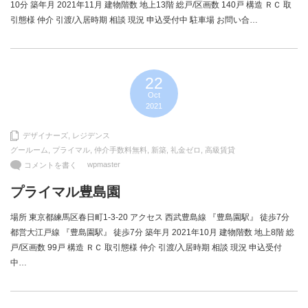
10分 築年月 2021年11月 建物階数 地上13階 総戸/区画数 140戸 構造 ＲＣ 取
引態様 仲介 引渡/入居時期 相談 現況 申込受付中 駐車場 お問い合…
22
Oct
2021
デザイナーズ
,
レジデンス
グールーム
,
プライマル
,
仲介手数料無料
,
新築
,
礼金ゼロ
,
高級賃貸
wpmaster
コメントを書く
プライマル豊島園
場所 東京都練馬区春日町1-3-20 アクセス 西武豊島線 『豊島園駅』 徒歩7分
都営大江戸線 『豊島園駅』 徒歩7分 築年月 2021年10月 建物階数 地上8階 総
戸/区画数 99戸 構造 ＲＣ 取引態様 仲介 引渡/入居時期 相談 現況 申込受付
中…