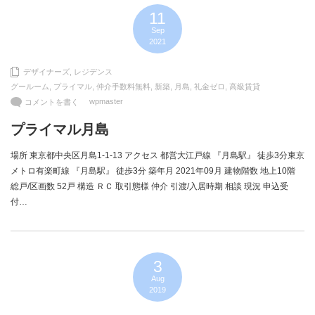
11
Sep
2021
デザイナーズ
,
レジデンス
グールーム
,
プライマル
,
仲介手数料無料
,
新築
,
月島
,
礼金ゼロ
,
高級賃貸
wpmaster
コメントを書く
プライマル月島
場所 東京都中央区月島1-1-13 アクセス 都営大江戸線 『月島駅』 徒歩3分東京
メトロ有楽町線 『月島駅』 徒歩3分 築年月 2021年09月 建物階数 地上10階
総戸/区画数 52戸 構造 ＲＣ 取引態様 仲介 引渡/入居時期 相談 現況 申込受
付…
3
Aug
2019