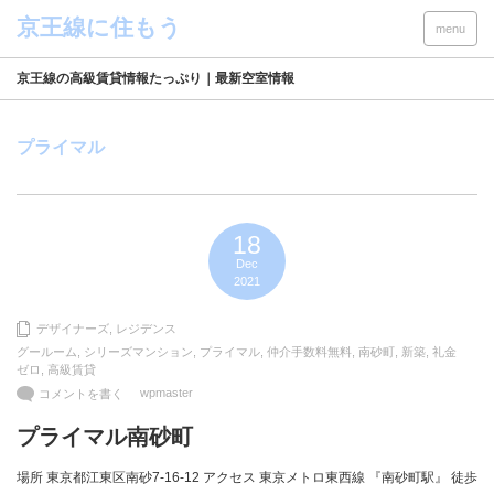
menu
京王線の高級賃貸情報たっぷり｜最新空室情報
プライマル
18
Dec
2021
デザイナーズ
,
レジデンス
グールーム
,
シリーズマンション
,
プライマル
,
仲介手数料無料
,
南砂町
,
新築
,
礼金
ゼロ
,
高級賃貸
wpmaster
コメントを書く
プライマル南砂町
場所 東京都江東区南砂7-16-12 アクセス 東京メトロ東西線 『南砂町駅』 徒歩