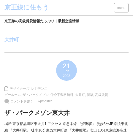
menu
京王線の高級賃貸情報たっぷり｜最新空室情報
大井町
21
Jan
2022
デザイナーズ
,
レジデンス
グールーム
,
ザ・パークメゾン
,
仲介手数料無料
,
大井町
,
新築
,
高級賃貸
wpmaster
コメントを書く
ザ・パークメゾン東大井
場所 東京都品川区東大井1 アクセス 京急本線 『鮫洲駅』 徒歩3分JR京浜東北
線 『大井町駅』 徒歩10分東急大井町線 『大井町駅』 徒歩10分東京臨海高速