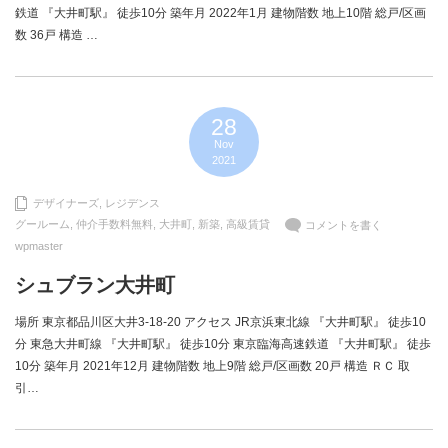
鉄道 『大井町駅』 徒歩10分 築年月 2022年1月 建物階数 地上10階 総戸/区画
数 36戸 構造 …
28
Nov
2021
デザイナーズ
,
レジデンス
グールーム
,
仲介手数料無料
,
大井町
,
新築
,
高級賃貸
コメントを書く
wpmaster
シュブラン大井町
場所 東京都品川区大井3-18-20 アクセス JR京浜東北線 『大井町駅』 徒歩10
分 東急大井町線 『大井町駅』 徒歩10分 東京臨海高速鉄道 『大井町駅』 徒歩
10分 築年月 2021年12月 建物階数 地上9階 総戸/区画数 20戸 構造 ＲＣ 取
引…