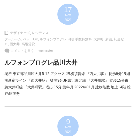
17
Nov
2021
デザイナーズ
,
レジデンス
グールーム
,
ペットOK
,
ルフォンプログレ
,
仲介手数料無料
,
大井町
,
新築
,
礼金ゼ
ロ
,
西大井
,
高級賃貸
wpmaster
コメントを書く
ルフォンプログレ品川大井
場所 東京都品川区大井5-12 アクセス JR横須賀線 『西大井駅』 徒歩9分JR湘
南新宿ライン 『西大井駅』 徒歩9分JR京浜東北線 『大井町駅』 徒歩15分東
急大井町線 『大井町駅』 徒歩15分 築年月 2022年01月 建物階数 地上14階 総
戸/区画数…
9
Nov
2021