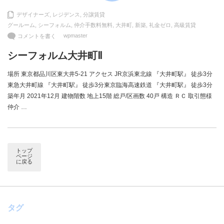
デザイナーズ
,
レジデンス
,
分譲賃貸
グールーム
,
シーフォルム
,
仲介手数料無料
,
大井町
,
新築
,
礼金ゼロ
,
高級賃貸
wpmaster
コメントを書く
シーフォルム大井町Ⅱ
場所 東京都品川区東大井5-21 アクセス JR京浜東北線 『大井町駅』 徒歩3分
東急大井町線 『大井町駅』 徒歩3分東京臨海高速鉄道 『大井町駅』 徒歩3分
築年月 2021年12月 建物階数 地上15階 総戸/区画数 40戸 構造 ＲＣ 取引態様
仲介 …
トップ
ページ
に戻る
タグ