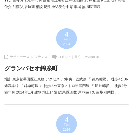
11分 築年月 2024年3月 建物 地上4階 総戸/区画数 23戸 構造 RC造 取引態様
仲介 引渡/入居時期 相談 現況 申込受付中 駐車場 無 周辺環境…
4
Feb
2024
wpmaster
デザイナーズ
,
レジデンス
コメントを書く
グランパセオ錦糸町
場所 東京都墨田区江東橋 アクセス JR中央・総武線 『 錦糸町駅 』 徒歩4分JR
総武本線 『 錦糸町駅 』 徒歩 4分東京メトロ半蔵門線 『 錦糸町駅 』 徒歩4分
築年月 2024年1月 建物 地上14階 総戸/区画数 戸 構造 RC造 取引態様 …
4
Feb
2024