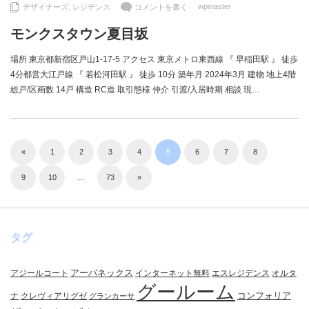
wpmaster
デザイナーズ
,
レジデンス
コメントを書く
モンクスタウン夏目坂
場所 東京都新宿区戸山1-17-5 アクセス 東京メトロ東西線 『 早稲田駅 』 徒歩
4分都営大江戸線 『 若松河田駅 』 徒歩 10分 築年月 2024年3月 建物 地上4階
総戸/区画数 14戸 構造 RC造 取引態様 仲介 引渡/入居時期 相談 現…
«
1
2
3
4
5
6
7
8
9
10
…
73
»
タグ
アーバネックス
アジールコート
インターネット無料
エスレジデンス
オルタ
グールーム
コンフォリア
ナ
クレヴィアリグゼ
グランカーサ