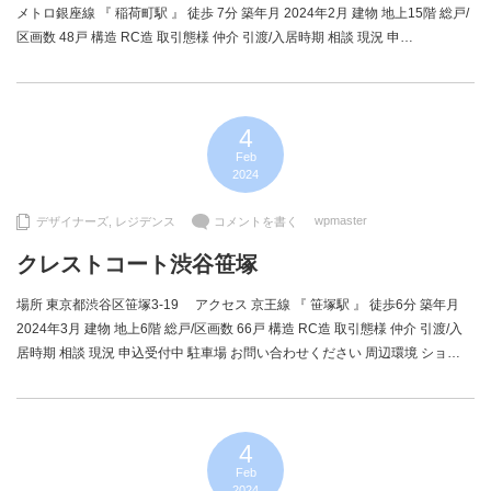
メトロ銀座線 『 稲荷町駅 』 徒歩 7分 築年月 2024年2月 建物 地上15階 総戸/
区画数 48戸 構造 RC造 取引態様 仲介 引渡/入居時期 相談 現況 申…
4
Feb
2024
wpmaster
デザイナーズ
,
レジデンス
コメントを書く
クレストコート渋谷笹塚
場所 東京都渋谷区笹塚3-19 アクセス 京王線 『 笹塚駅 』 徒歩6分 築年月
2024年3月 建物 地上6階 総戸/区画数 66戸 構造 RC造 取引態様 仲介 引渡/入
居時期 相談 現況 申込受付中 駐車場 お問い合わせください 周辺環境 ショ…
4
Feb
2024