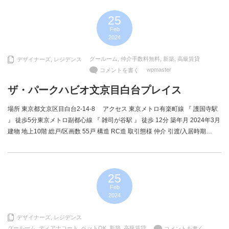
25
Feb
2024
グールーム
,
仲介手数料無料
,
新築
,
高級賃貸
デザイナーズ
,
レジデンス
wpmaster
コメントを書く
ザ・パークハビオ文京目白台プレイス
場所 東京都文京区目白台2-14-8 アクセス 東京メトロ有楽町線 『 護国寺駅
』 徒歩5分東京メトロ副都心線 『 雑司が谷駅 』 徒歩 12分 築年月 2024年3月
建物 地上10階 総戸/区画数 55戸 構造 RC造 取引態様 仲介 引渡/入居時期…
25
Feb
2024
デザイナーズ
,
レジデンス
グールーム
,
ディアナコート
,
ペットOK
,
新築
,
高級賃貸
コメントを書く