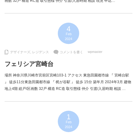
画数 32戸 構造 RC造 取引態様 仲介 引渡/入居時期 相談 現況 申込…
4
Feb
2024
wpmaster
デザイナーズ
,
レジデンス
コメントを書く
フェリシア宮崎台
場所 神奈川県川崎市宮前区宮崎103-1 アクセス 東急田園都市線 『 宮崎台駅
』 徒歩11分東急田園都市線 『 梶が谷駅 』 徒歩 15分 築年月 2024年3月 建物
地上4階 総戸/区画数 32戸 構造 RC造 取引態様 仲介 引渡/入居時期 相談 …
1
Feb
2024