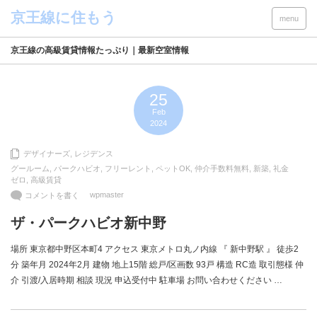
menu
京王線の高級賃貸情報たっぷり｜最新空室情報
25
Feb
2024
デザイナーズ
,
レジデンス
グールーム
,
パークハビオ
,
フリーレント
,
ペットOK
,
仲介手数料無料
,
新築
,
礼金
ゼロ
,
高級賃貸
wpmaster
コメントを書く
ザ・パークハビオ新中野
場所 東京都中野区本町4 アクセス 東京メトロ丸ノ内線 『 新中野駅 』 徒歩2
分 築年月 2024年2月 建物 地上15階 総戸/区画数 93戸 構造 RC造 取引態様 仲
介 引渡/入居時期 相談 現況 申込受付中 駐車場 お問い合わせください …