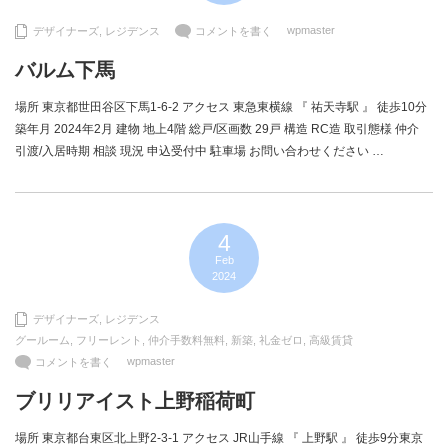
wpmaster
デザイナーズ
,
レジデンス
コメントを書く
バルム下馬
場所 東京都世田谷区下馬1-6-2 アクセス 東急東横線 『 祐天寺駅 』 徒歩10分
築年月 2024年2月 建物 地上4階 総戸/区画数 29戸 構造 RC造 取引態様 仲介
引渡/入居時期 相談 現況 申込受付中 駐車場 お問い合わせください …
4
Feb
2024
デザイナーズ
,
レジデンス
グールーム
,
フリーレント
,
仲介手数料無料
,
新築
,
礼金ゼロ
,
高級賃貸
wpmaster
コメントを書く
ブリリアイスト上野稲荷町
場所 東京都台東区北上野2-3-1 アクセス JR山手線 『 上野駅 』 徒歩9分東京