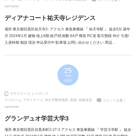
wpmaster
ディアナコート祐天寺レジデンス
場所 東京都目黒区祐天寺2- アクセス 東急東横線 『 祐天寺駅 』 徒歩5分 築年
月 2024年2月 建物 地上6階 総戸/区画数 64戸 構造 RC造 取引態様 仲介 引渡/
入居時期 相談 現況 申込受付中 駐車場 お問い合わせください 周辺…
25
Feb
2024
デザイナーズ
,
レジデンス
グールーム
,
デザイナーズ
,
仲介手数料無料
,
新築
,
高級賃貸
コメントを書く
wpmaster
グランデュオ学芸大学3
場所 東京都目黒区目黒本町2-27-3 アクセス 東急東横線 『 学芸大学駅 』 徒歩