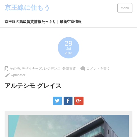
menu
京王線の高級賃貸情報たっぷり｜最新空室情報
29
Jul
2018
その他
,
デザイナーズ
,
レジデンス
,
分譲賃貸
コメントを書く
wpmaster
アルテシモ グレイス