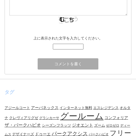
上に表示された文字を入力してください。
タグ
アーバネックス
アジールコート
インターネット無料
エスレジデンス
オルタ
グールーム
コンフォリア
ナ
クレヴィアリグゼ
グランカーサ
ザ・パークハビオ
ジオエント
シーズンフラッツ
ズーム
ゼロゼロ
ディー
フリー
パークアクシス
ドゥーエ
デザイナーズ
ムス
パークハビオ