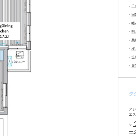
千
国
幡
明
柴
桜
笹
蘆
タ
アジ
エス
サ
ー