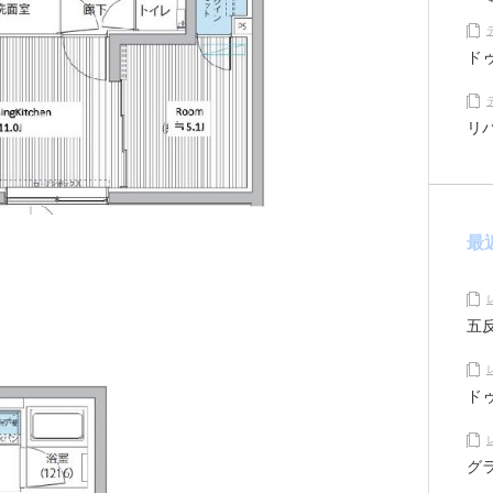
ド
リ
最
五
ド
グ