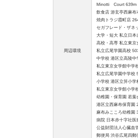
Minotti Court 639m
飲食店 游玄亭西麻布本
焼肉トラジ霞町店 26
セガフレード・ザネッ
大学・短大 私立日本赤
高校・高専 私立東京女
周辺環境
私立広尾学園高校 50
中学校 港区立高陵中学
私立東京女学館中学校 
私立広尾学園中学校 5
小学校 港区立笄小学校
私立東京女学館小学校 
幼稚園・保育園 若葉会
港区立西麻布保育園 2
麻布みこころ幼稚園 3
病院 日本赤十字社医療
公益財団法人心臓血管
郵便局 渋谷広尾四郵便