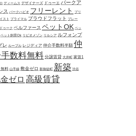
パークア
ドゥーエ
デザイナーズ
ロ
ディームス
フリーレント
シス
パークハビオ
ブリ
プラウドフラット
イスト
プライマル
プレー
ペットOK
ベルファース
ドゥーク
ペッ
ルフォンプ
ペット飼育Ok
リビオメゾン
リルシア
仲
グレ
仲介手数料半額
レジディア
ルーブル
介手数料無料
分譲賃貸
家賃1
大井町
新築
敷金ゼロ
月無料
山手線
新御徒町
渋谷
高級賃貸
礼金ゼロ