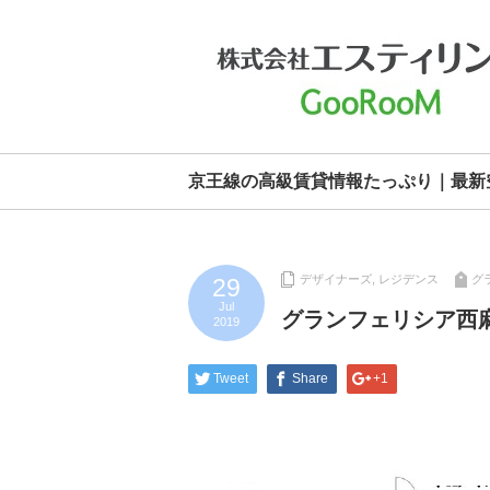
京王線の高級賃貸情報たっぷり｜最新
デザイナーズ
,
レジデンス
グ
29
Jul
グランフェリシア西
2019
Tweet
Share
+1