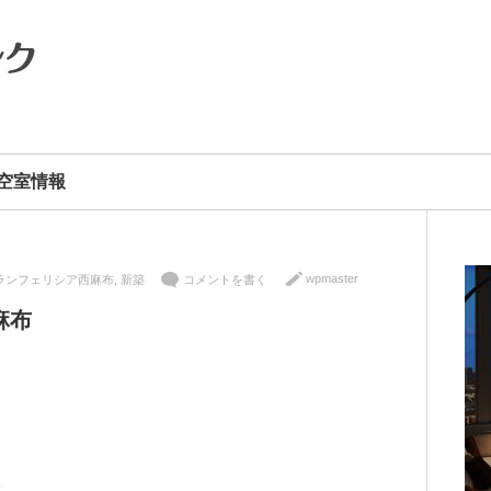
空室情報
wpmaster
ランフェリシア西麻布
,
新築
コメントを書く
麻布