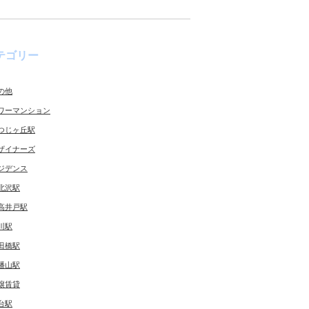
テゴリー
の他
ワーマンション
つじヶ丘駅
ザイナーズ
ジデンス
北沢駅
高井戸駅
川駅
田橋駅
幡山駅
譲賃貸
台駅