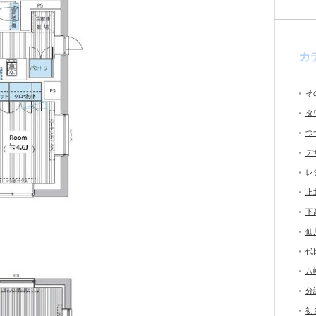
カ
そ
タ
つ
デ
レ
上
下
仙
代
八
分
初