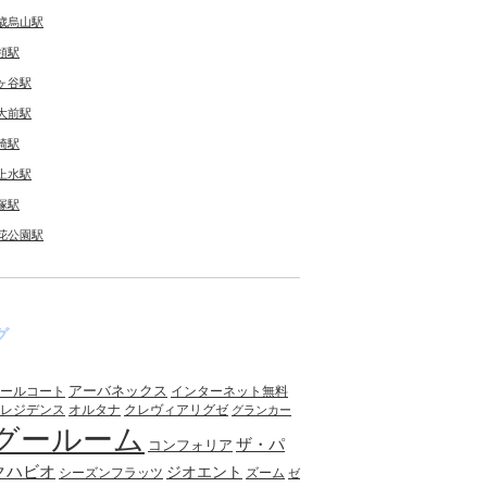
歳烏山駅
領駅
ヶ谷駅
大前駅
崎駅
上水駅
塚駅
花公園駅
グ
アーバネックス
ールコート
インターネット無料
レジデンス
オルタナ
クレヴィアリグゼ
グランカー
グールーム
ザ・パ
コンフォリア
クハビオ
ジオエント
シーズンフラッツ
ズーム
ゼ