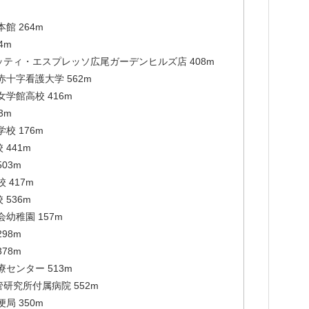
館 264m
4m
ティ・エスプレッソ広尾ガーデンヒルズ店 408m
十字看護大学 562m
学館高校 416m
3m
校 176m
441m
03m
 417m
536m
幼稚園 157m
98m
78m
センター 513m
研究所付属病院 552m
局 350m