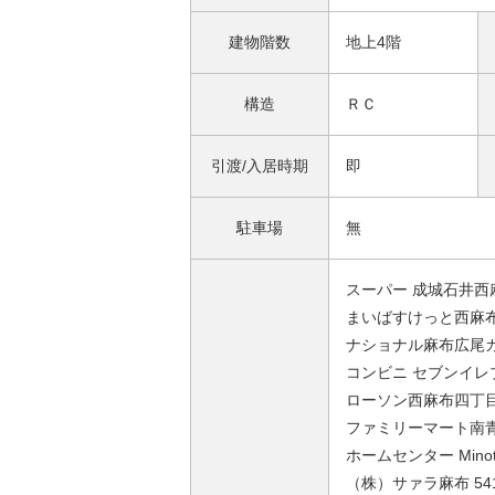
建物階数
地上4階
構造
ＲＣ
引渡/入居時期
即
駐車場
無
スーパー 成城石井西麻
まいばすけっと西麻布店
ナショナル麻布広尾ガ
コンビニ セブンイレブ
ローソン西麻布四丁目店
ファミリーマート南青
ホームセンター Minotti
（株）サァラ麻布 54