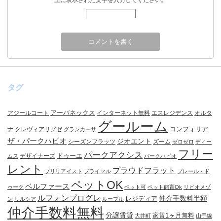
上に表示された文字を入力してください。
タグ
アーバネックス
アジールコート
インターネット無料
エスレジデンス
オルタ
グールーム
コンフォリア
ナ
クレヴィアリグゼ
グランカーサ
ザ・パークハビオ
ジオエント
シーズンフラッツ
ズーム
ゼロゼロ
ディー
フリー
パークアクシス
ドゥーエ
デザイナーズ
ムス
パークハビオ
レント
プラウドフラット
ブリリアイスト
プライマル
プレール・ド
ペットOK
ベルファース
ゥーク
ペット可
ペット飼育Ok
リビオメゾ
ルフォンプログレ
仲介手数料半額
レジディア
ン
リルシア
ルーブル
仲介手数料無料
分譲賃貸
家賃1ヶ月無料
大井町
山手線