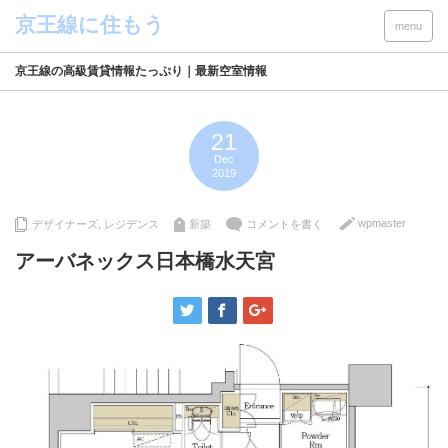
menu
京王線の高級賃貸情報たっぷり｜最新空室情報
21
Dec
2019
wpmaster
デザイナーズ
,
レジデンス
新築
コメントを書く
アーバネックス日本橋水天宮