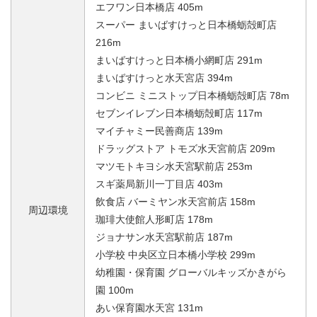
エフワン日本橋店 405m
スーパー まいばすけっと日本橋蛎殻町店
216m
まいばすけっと日本橋小網町店 291m
まいばすけっと水天宮店 394m
コンビニ ミニストップ日本橋蛎殻町店 78m
セブンイレブン日本橋蛎殻町店 117m
マイチャミー民善商店 139m
ドラッグストア トモズ水天宮前店 209m
マツモトキヨシ水天宮駅前店 253m
スギ薬局新川一丁目店 403m
飲食店 バーミヤン水天宮前店 158m
周辺環境
珈琲大使館人形町店 178m
ジョナサン水天宮駅前店 187m
小学校 中央区立日本橋小学校 299m
幼稚園・保育園 グローバルキッズかきがら
園 100m
あい保育園水天宮 131m