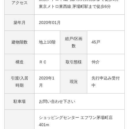
アクセス
東京メトロ東西線 茅場町駅まで徒歩6分
築年月
2020年01月
総戸/区画
建物階数
地上10階
45戸
数
構造
ＲＣ
取引態様
仲介
引渡/入居
2020年1
先行申込み受付
現況
時期
月
中
駐車場
お問い合わせ下さい
ショッピングセンター エフワン茅場町店
401m