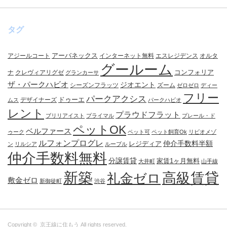
タグ
アーバネックス
アジールコート
インターネット無料
エスレジデンス
オルタ
グールーム
コンフォリア
ナ
クレヴィアリグゼ
グランカーサ
ザ・パークハビオ
ジオエント
シーズンフラッツ
ズーム
ゼロゼロ
ディー
フリー
パークアクシス
ドゥーエ
デザイナーズ
ムス
パークハビオ
レント
プラウドフラット
ブリリアイスト
プライマル
プレール・ド
ペットOK
ベルファース
ゥーク
ペット可
ペット飼育Ok
リビオメゾ
ルフォンプログレ
仲介手数料半額
レジディア
ン
リルシア
ルーブル
仲介手数料無料
分譲賃貸
家賃1ヶ月無料
大井町
山手線
新築
高級賃貸
礼金ゼロ
敷金ゼロ
新御徒町
渋谷
Copyright ©
京王線に住もう
All rights reserved.