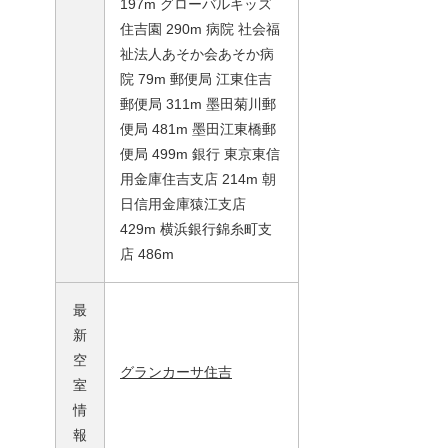
197m グローバルキッズ
住吉園 290m 病院 社会福
祉法人あそか会あそか病
院 79m 郵便局 江東住吉
郵便局 311m 墨田菊川郵
便局 481m 墨田江東橋郵
便局 499m 銀行 東京東信
用金庫住吉支店 214m 朝
日信用金庫猿江支店
429m 横浜銀行錦糸町支
店 486m
最
新
空
グランカーサ住吉
室
情
報