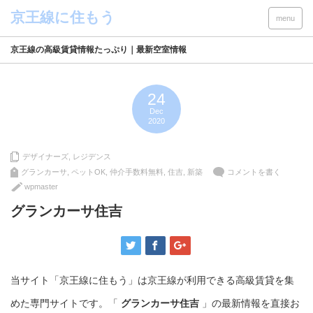
menu
京王線の高級賃貸情報たっぷり｜最新空室情報
24
Dec
2020
デザイナーズ
,
レジデンス
グランカーサ
,
ペットOK
,
仲介手数料無料
,
住吉
,
新築
コメントを書く
wpmaster
グランカーサ住吉
当サイト「京王線に住もう」は京王線が利用できる高級賃貸を集
めた専門サイトです。「
グランカーサ住吉
」の最新情報を直接お