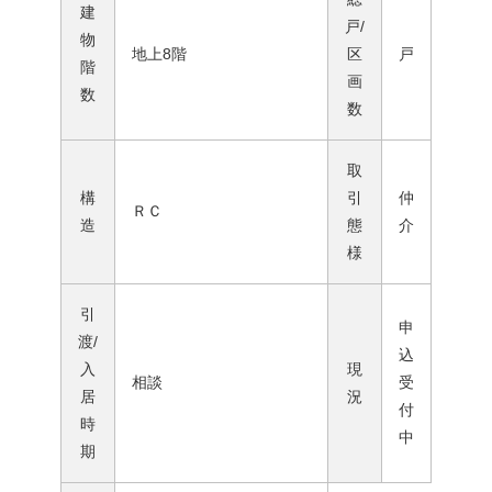
建
戸/
物
地上8階
区
戸
階
画
数
数
取
構
引
仲
ＲＣ
造
態
介
様
引
申
渡/
込
入
現
相談
受
居
況
付
時
中
期