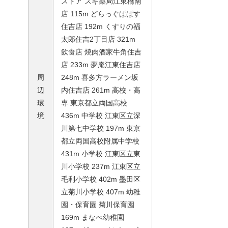
ストア スギ薬局江東橋南
店 115m どらっぐぱぱす
住吉店 192m くすりの福
太郎住吉2丁目店 321m
飲食店 焼肉酒家牛角住吉
店 233m 夢庵江東住吉店
周
248m 喜多方ラーメン坂
辺
内住吉店 261m 高校・高
環
専 東京都立両国高校
境
436m 中学校 江東区立深
川第七中学校 197m 東京
都立両国高校附属中学校
431m 小学校 江東区立東
川小学校 237m 江東区立
毛利小学校 402m 墨田区
立菊川小学校 407m 幼稚
園・保育園 菊川保育園
169m まなべ幼稚園