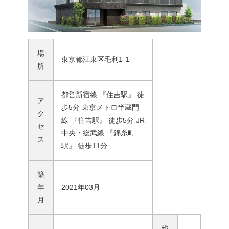
場
東京都江東区毛利1-1
所
都営新宿線 『住吉駅』 徒
ア
歩5分 東京メトロ半蔵門
ク
線 『住吉駅』 徒歩5分 JR
セ
中央・総武線 『錦糸町
ス
駅』 徒歩11分
築
年
2021年03月
月
総