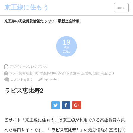
menu
京王線の高級賃貸情報たっぷり｜最新空室情報
19
Apr
2021
デザイナーズ
,
レジデンス
ペット飼育可能
,
仲介手数料無料
,
家賃1ヶ月無料
,
恵比寿
,
新築
,
礼金ゼロ
wpmaster
コメントを書く
ラピス恵比寿2
当サイト「京王線に住もう」は京王線が利用できる高級賃貸を集
めた専門サイトです。「
ラピス恵比寿2
」の最新情報を直接お問