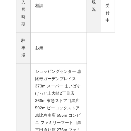
入
現
相談
受
居
況
付
時
中
期
駐
車
お無
場
ショッピングセンター 恵
比寿ガーデンプレイス
373m スーパー まいばす
けっと上大崎2丁目店
366m 東急ストア目黒店
592m ピーコックストア
恵比寿南店 655m コンビ
ニ ファミリーマート目黒
三田通り店 276m ファミ