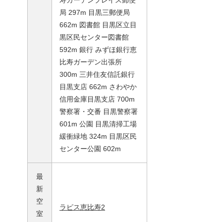
寿ガーデンプレイス郵便
局 297m 目黒三郵便局
662m 図書館 目黒区立目
黒区民センター図書館
592m 銀行 みずほ銀行恵
比寿ガーデン出張所
300m 三井住友信託銀行
目黒支店 662m さわやか
信用金庫目黒支店 700m
警察署・交番 目黒警察署
601m 公園 目黒清掃工場
緩衝緑地 324m 目黒区民
センター公園 602m
最
新
空
ラピス恵比寿2
室