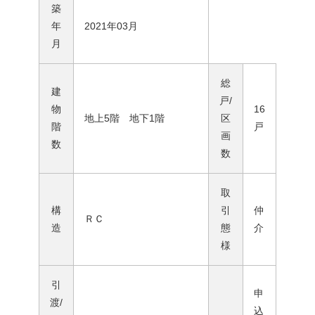
築
年
2021年03月
月
総
建
戸/
物
16
地上5階 地下1階
区
階
戸
画
数
数
取
構
引
仲
ＲＣ
造
態
介
様
引
申
渡/
込