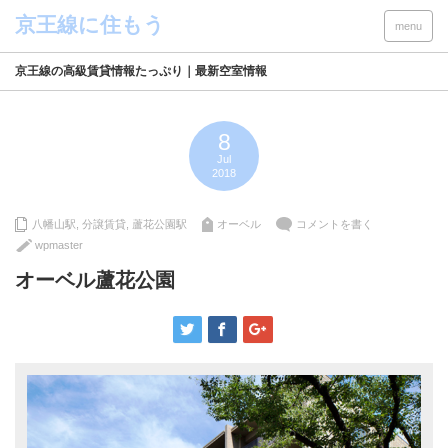
menu
京王線の高級賃貸情報たっぷり｜最新空室情報
8
Jul
2018
八幡山駅
,
分譲賃貸
,
蘆花公園駅
オーベル
コメントを書く
wpmaster
オーベル蘆花公園