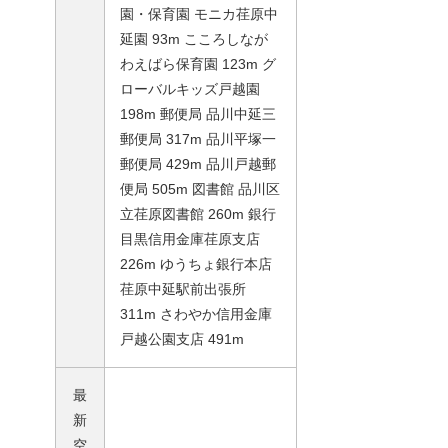
園・保育園 モニカ荏原中
延園 93m こころしなが
わえばら保育園 123m グ
ローバルキッズ戸越園
198m 郵便局 品川中延三
郵便局 317m 品川平塚一
郵便局 429m 品川戸越郵
便局 505m 図書館 品川区
立荏原図書館 260m 銀行
目黒信用金庫荏原支店
226m ゆうちょ銀行本店
荏原中延駅前出張所
311m さわやか信用金庫
戸越公園支店 491m
最
新
空