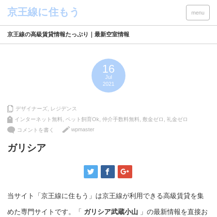
menu
京王線の高級賃貸情報たっぷり｜最新空室情報
16
Jul
2021
デザイナーズ
,
レジデンス
インターネット無料
,
ペット飼育Ok
,
仲介手数料無料
,
敷金ゼロ
,
礼金ゼロ
wpmaster
コメントを書く
ガリシア
当サイト「京王線に住もう」は京王線が利用できる高級賃貸を集
めた専門サイトです。「
ガリシア武蔵小山
」の最新情報を直接お