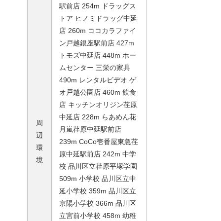
駅前店 254m ドラッグス
トア ヒノミドラッグ中延
店 260m ココカラファイ
ン戸越銀座駅前店 427m
トモズ中延店 448m ホー
ムセンター 三栄の家具
490m レンタルビデオ ゲ
オ戸越公園店 460m 飲食
店 キッチンオリジン荏原
中延店 228m らあめん花
周
月嵐荏原中延駅前店
辺
239m CoCo壱番屋東急荏
環
原中延駅前店 242m 中学
境
校 品川区立荏原平塚学園
509m 小学校 品川区立中
延小学校 359m 品川区立
京陽小学校 366m 品川区
立宮前小学校 458m 幼稚