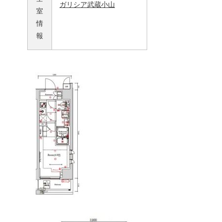
ガリシア武蔵小山
室
情
報