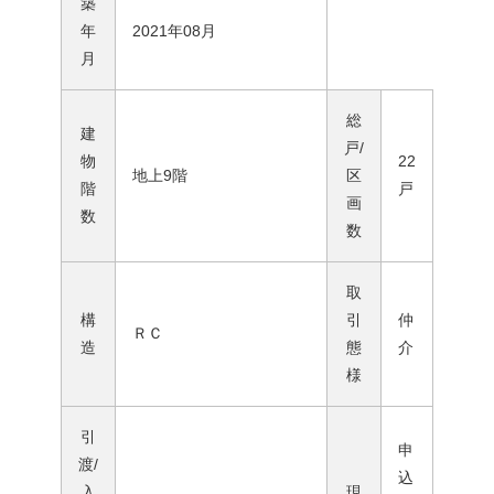
築
年
2021年08月
月
総
建
戸/
物
22
地上9階
区
階
戸
画
数
数
取
構
引
仲
ＲＣ
造
態
介
様
引
申
渡/
込
入
現