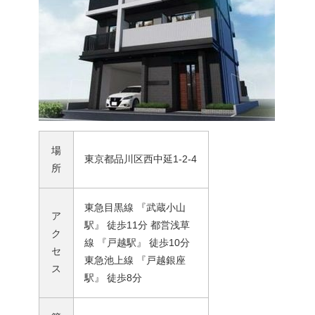
場
東京都品川区西中延1-2-4
所
東急目黒線 『武蔵小山
ア
駅』 徒歩11分 都営浅草
ク
線 『戸越駅』 徒歩10分
セ
東急池上線 『戸越銀座
ス
駅』 徒歩8分