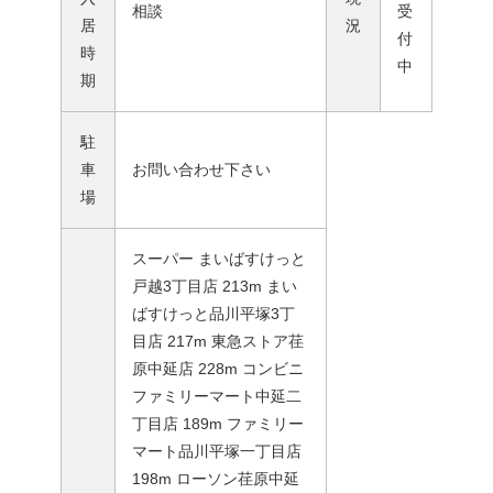
相談
受
居
況
付
時
中
期
駐
車
お問い合わせ下さい
場
スーパー まいばすけっと
戸越3丁目店 213m まい
ばすけっと品川平塚3丁
目店 217m 東急ストア荏
原中延店 228m コンビニ
ファミリーマート中延二
丁目店 189m ファミリー
マート品川平塚一丁目店
198m ローソン荏原中延