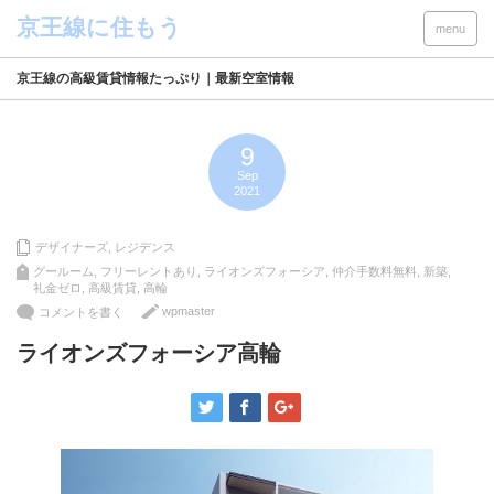
menu
京王線の高級賃貸情報たっぷり｜最新空室情報
9
Sep
2021
デザイナーズ
,
レジデンス
グールーム
,
フリーレントあり
,
ライオンズフォーシア
,
仲介手数料無料
,
新築
,
礼金ゼロ
,
高級賃貸
,
高輪
wpmaster
コメントを書く
ライオンズフォーシア高輪