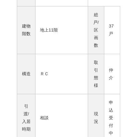
総
戸/
建物
37
地上11階
区
階数
戸
画
数
取
引
仲
構造
ＲＣ
態
介
様
申
引
込
渡/
現
相談
受
入居
況
付
時期
中