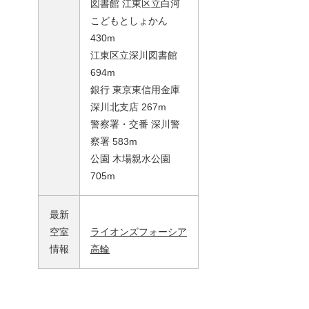
図書館 江東区立白河
こどもとしょかん
430m
江東区立深川図書館
694m
銀行 東京東信用金庫
深川北支店 267m
警察署・交番 深川警
察署 583m
公園 木場親水公園
705m
最新
空室
ライオンズフォーシア
情報
高輪