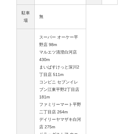
駐車
無
場
スーパー オーケー平
野店 98m
マルエツ清澄白河店
430m
まいばすけっと深川2
丁目店 511m
コンビニ セブンイレ
ブン江東平野2丁目店
181m
ファミリーマート平野
二丁目店 264m
デイリーヤマザキ白河
店 275m