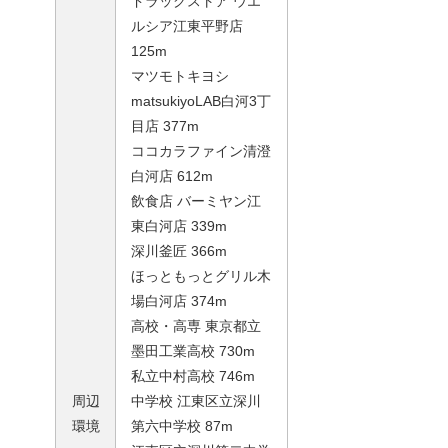
ドラッグストア ウエ
ルシア江東平野店
125m
マツモトキヨシ
matsukiyoLAB白河3丁
目店 377m
ココカラファイン清澄
白河店 612m
飲食店 バーミヤン江
東白河店 339m
深川釜匠 366m
ほっともっとグリル木
場白河店 374m
高校・高専 東京都立
墨田工業高校 730m
私立中村高校 746m
周辺
中学校 江東区立深川
環境
第六中学校 87m