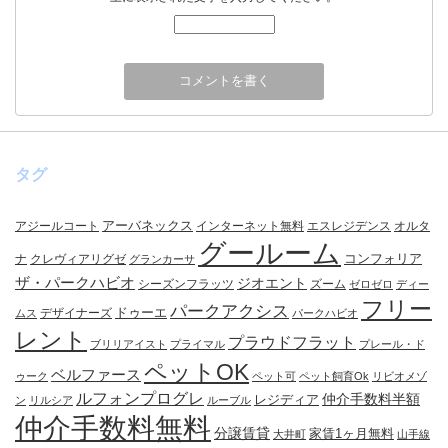
タグ
アーバネックス
アジールコート
インターネット無料
エスレジデンス
オルタ
グールーム
コンフォリア
ナ
クレヴィアリグゼ
グランカーサ
ザ・パークハビオ
ジオエント
シーズンフラッツ
ズーム
ゼロゼロ
ディー
フリー
パークアクシス
ドゥーエ
デザイナーズ
ムス
パークハビオ
レント
プラウドフラット
ブリリアイスト
プライマル
プレール・ド
ペットOK
ベルファース
ゥーク
ペット可
ペット飼育Ok
リビオメゾ
ルフォンプログレ
仲介手数料半額
レジディア
ン
リルシア
ルーブル
仲介手数料無料
分譲賃貸
家賃1ヶ月無料
大井町
山手線