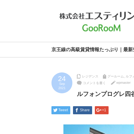
京王線の高級賃貸情報たっぷり｜最新
レジデンス
グールーム
,
ルフ
24
wpmaster
コメントを書く
Sep
2021
ルフォンプログレ四
Tweet
Share
+1