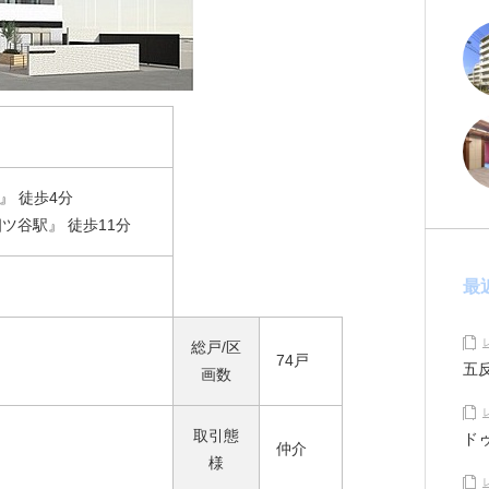
』 徒歩4分
四ツ谷駅』 徒歩11分
最
総戸/区
74戸
五
画数
取引態
ド
仲介
様