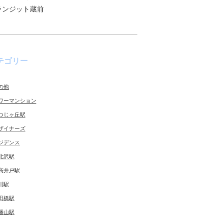
ランジット蔵前
テゴリー
の他
ワーマンション
つじヶ丘駅
ザイナーズ
ジデンス
北沢駅
高井戸駅
川駅
田橋駅
幡山駅