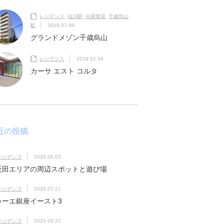
レジデンス
,
仙川駅
,
分譲賃貸
,
千歳烏山
駅
2018.07.09
グランドメゾン千歳烏山
レジデンス
2019.01.04
カーサ エスト コルタ
近の投稿
レジデンス
2026.08.03
反田エリアの周辺スポットと遊び場
レジデンス
2026.07.21
ゥーエ銀座イースト3
レジデンス
2025.05.22