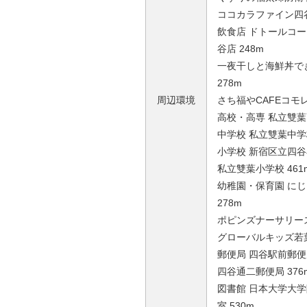
ココカラファイン四谷
飲食店 ドトールコ
谷店 248m
一夜干しと海鮮丼で
278m
周辺環境
さち福やCAFEコモレ
高校・高専 私立雙葉高
中学校 私立雙葉中学校
小学校 新宿区立四谷小
私立雙葉小学校 461
幼稚園・保育園 に
278m
ポピンズナーサリース
グローバルキッズ若葉
郵便局 四谷駅前郵便局
四谷通二郵便局 376
図書館 日本大学大
室 530m