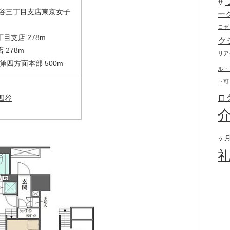
サ
四谷三丁目支店東京女子
ー
ロゼ
目支店 278m
ク
 278m
リア
第四方面本部 500m
ル・
ト可
ロ
四谷
ヶ