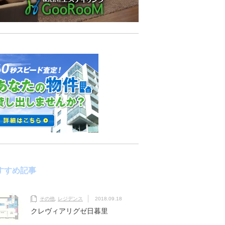
すすめ記事
その他
,
レジデンス
2018.09.18
クレヴィアリグゼ日暮里