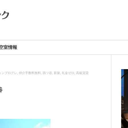
空室情報
ォンプログレ
,
仲介手数料無料
,
四ツ谷
,
新築
,
礼金ゼロ
,
高級賃貸
谷