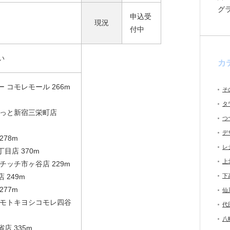
グ
申込受
現況
付中
い
カ
 コモレモール 266m
そ
タ
けっと新宿三栄町店
つ
デ
78m
レ
目店 370m
上
チッチ市ヶ谷店 229m
 249m
下
77m
仙
ツモトキヨシコモレ四谷
代
八
店 335m