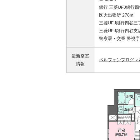
銀行 三菱UFJ銀行
医大出張所 278m
三菱UFJ銀行四谷三丁
三菱UFJ銀行四谷支店
警察署・交番 警視庁
最新空室
ベルフォンプログレ
情報