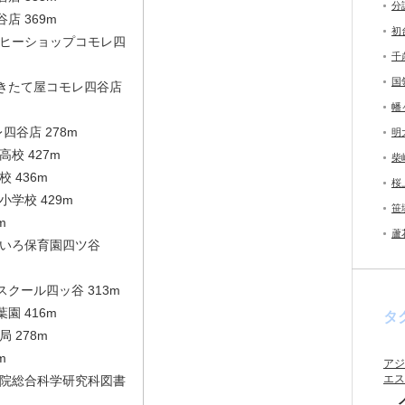
分
店 369m
初
ーヒーショップコモレ四
千
国
きたて屋コモレ四谷店
幡
四谷店 278m
明
校 427m
柴
 436m
桜
学校 429m
笹
m
蘆
じいろ保育園四ツ谷
クール四ッ谷 313m
園 416m
タ
 278m
m
アジ
エス
学院総合科学研究科図書