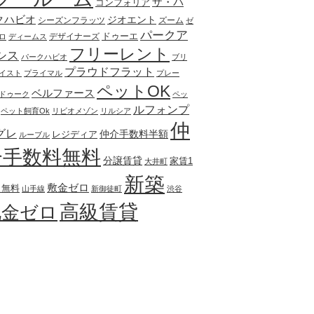
ザ・パ
コンフォリア
クハビオ
ジオエント
シーズンフラッツ
ズーム
ゼ
パークア
ドゥーエ
デザイナーズ
ロ
ディームス
フリーレント
シス
パークハビオ
ブリ
プラウドフラット
イスト
プライマル
プレー
ペットOK
ベルファース
ドゥーク
ペッ
ルフォンプ
ペット飼育Ok
リビオメゾン
リルシア
仲
グレ
仲介手数料半額
レジディア
ルーブル
介手数料無料
分譲賃貸
家賃1
大井町
新築
敷金ゼロ
月無料
山手線
新御徒町
渋谷
高級賃貸
礼金ゼロ