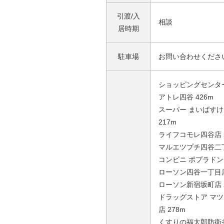
引渡/入
相談
居時期
駐車場
お問い合わせくださ
ショッピングセンター
アトレ四谷 426m
スーパー まいばす
217m
ライフコモレ四谷店 2
マルエツプチ四谷二丁
コンビニ ポプラドン
ローソン四谷一丁目店
ローソン新宿坂町店 2
ドラッグストア マ
店 278m
くすりの福太郎防衛省