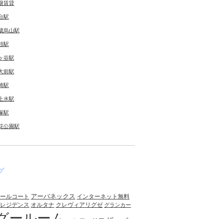
譲賃貸
台駅
歳烏山駅
領駅
ヶ谷駅
大前駅
崎駅
上水駅
塚駅
花公園駅
グ
アーバネックス
ールコート
インターネット無料
レジデンス
オルタナ
クレヴィアリグゼ
グランカー
グールーム