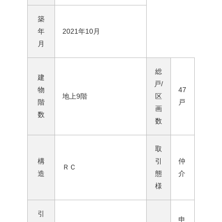
築
年
2021年10月
月
総
建
戸/
物
47
地上9階
区
階
戸
画
数
数
取
構
引
仲
ＲＣ
造
態
介
様
引
申