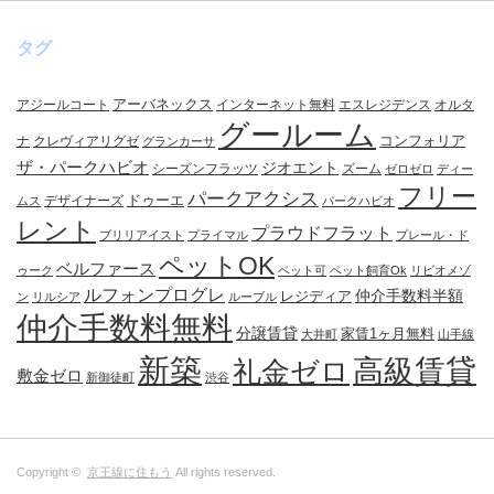
タグ
アーバネックス
アジールコート
インターネット無料
エスレジデンス
オルタ
グールーム
コンフォリア
ナ
クレヴィアリグゼ
グランカーサ
ザ・パークハビオ
ジオエント
シーズンフラッツ
ズーム
ゼロゼロ
ディー
フリー
パークアクシス
ドゥーエ
デザイナーズ
ムス
パークハビオ
レント
プラウドフラット
ブリリアイスト
プライマル
プレール・ド
ペットOK
ベルファース
ゥーク
ペット可
ペット飼育Ok
リビオメゾ
ルフォンプログレ
仲介手数料半額
レジディア
ン
リルシア
ルーブル
仲介手数料無料
分譲賃貸
家賃1ヶ月無料
大井町
山手線
新築
高級賃貸
礼金ゼロ
敷金ゼロ
新御徒町
渋谷
Copyright ©
京王線に住もう
All rights reserved.