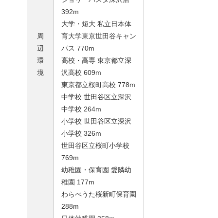
392m
大学・短大 私立日本体
周
育大学東京世田谷キャン
辺
パス 770m
環
高校・高専 東京都立深
境
沢高校 609m
東京都立桜町高校 778m
中学校 世田谷区立深沢
中学校 264m
小学校 世田谷区立深沢
小学校 326m
世田谷区立桜町小学校
769m
幼稚園・保育園 愛隣幼
稚園 177m
わらべうた桜新町保育園
288m