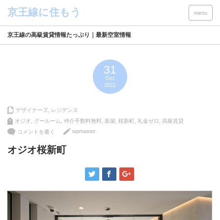
menu
京王線の高級賃貸情報たっぷり｜最新空室情報
31
Oct
2021
デザイナーズ
,
レジデンス
オジオ
,
グールーム
,
仲介手数料無料
,
新築
,
桜新町
,
礼金ゼロ
,
高級賃貸
wpmaster
コメントを書く
オジオ桜新町