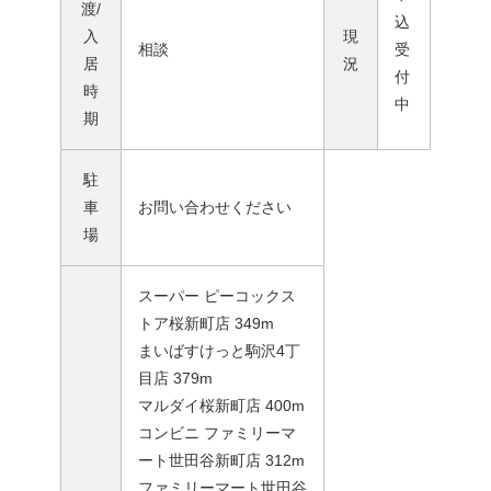
渡/
込
入
現
相談
受
居
況
付
時
中
期
駐
車
お問い合わせください
場
スーパー ピーコックス
トア桜新町店 349m
まいばすけっと駒沢4丁
目店 379m
マルダイ桜新町店 400m
コンビニ ファミリーマ
ート世田谷新町店 312m
ファミリーマート世田谷