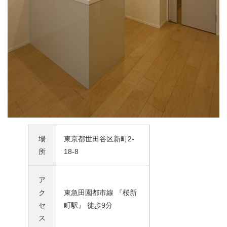
場
東京都世田谷区新町2-
所
18-8
ア
ク
東急田園都市線 『桜新
セ
町駅』 徒歩9分
ス