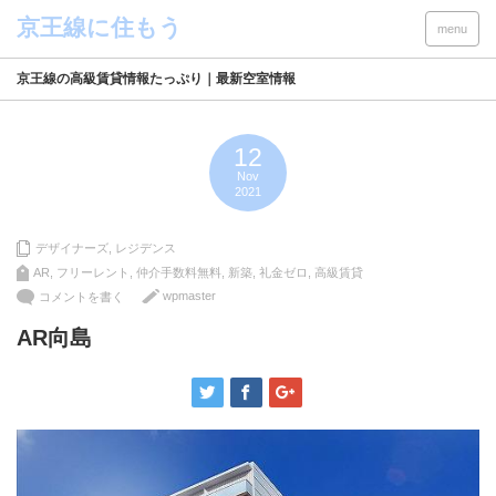
menu
京王線の高級賃貸情報たっぷり｜最新空室情報
12
Nov
2021
デザイナーズ
,
レジデンス
AR
,
フリーレント
,
仲介手数料無料
,
新築
,
礼金ゼロ
,
高級賃貸
wpmaster
コメントを書く
AR向島