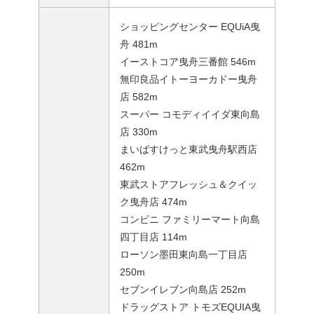
ショッピングセンター EQUiA曳
舟 481m
イーストコア曳舟三番館 546m
無印良品イトーヨーカドー曳舟
店 582m
スーパー コモディイイダ東向島
店 330m
まいばすけっと東武曳舟駅西店
462m
東武ストアフレッシュ＆クイッ
ク曳舟店 474m
コンビニ ファミリーマート向島
四丁目店 114m
ローソン墨田東向島一丁目店
250m
セブンイレブン向島店 252m
ドラッグストア トモズEQUIA曳