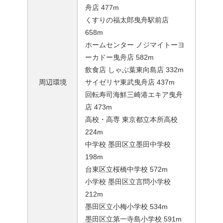
舟店 477m
くすりの福太郎曳舟駅前店
658m
ホームセンター ノジマイトーヨ
ーカドー曳舟店 582m
飲食店 しゃぶ葉東向島店 332m
周辺環境
サイゼリヤ東武曳舟店 437m
回転寿司海鮮三崎港エキア曳舟
店 473m
高校・高専 東京都立本所高校
224m
中学校 墨田区立墨田中学校
198m
台東区立桜橋中学校 572m
小学校 墨田区立言問小学校
212m
墨田区立小梅小学校 534m
墨田区立第一寺島小学校 591m