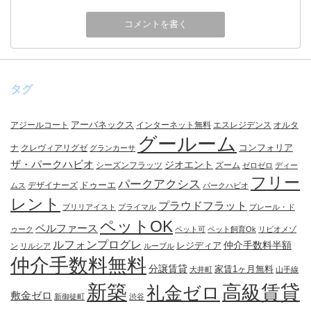
タグ
アーバネックス
アジールコート
インターネット無料
エスレジデンス
オルタ
グールーム
コンフォリア
ナ
クレヴィアリグゼ
グランカーサ
ザ・パークハビオ
ジオエント
シーズンフラッツ
ズーム
ゼロゼロ
ディー
フリー
パークアクシス
ドゥーエ
デザイナーズ
ムス
パークハビオ
レント
プラウドフラット
ブリリアイスト
プライマル
プレール・ド
ペットOK
ベルファース
ゥーク
ペット可
ペット飼育Ok
リビオメゾ
ルフォンプログレ
仲介手数料半額
レジディア
ン
リルシア
ルーブル
仲介手数料無料
分譲賃貸
家賃1ヶ月無料
大井町
山手線
新築
高級賃貸
礼金ゼロ
敷金ゼロ
新御徒町
渋谷