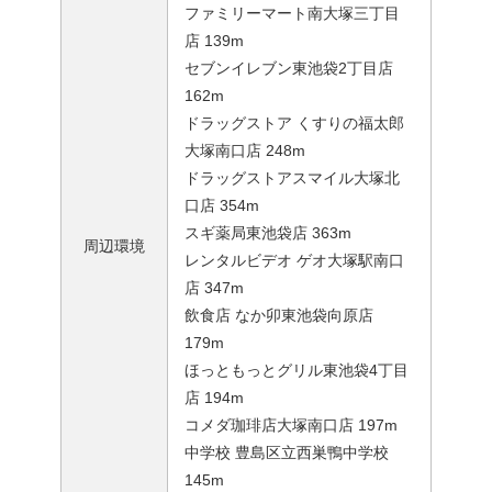
ファミリーマート南大塚三丁目
店 139m
セブンイレブン東池袋2丁目店
162m
ドラッグストア くすりの福太郎
大塚南口店 248m
ドラッグストアスマイル大塚北
口店 354m
スギ薬局東池袋店 363m
周辺環境
レンタルビデオ ゲオ大塚駅南口
店 347m
飲食店 なか卯東池袋向原店
179m
ほっともっとグリル東池袋4丁目
店 194m
コメダ珈琲店大塚南口店 197m
中学校 豊島区立西巣鴨中学校
145m