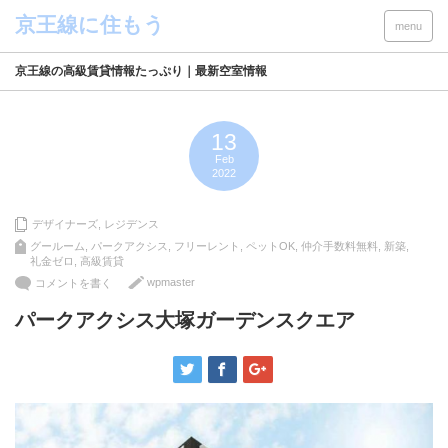
menu
京王線の高級賃貸情報たっぷり｜最新空室情報
13
Feb
2022
デザイナーズ
,
レジデンス
グールーム
,
パークアクシス
,
フリーレント
,
ペットOK
,
仲介手数料無料
,
新築
,
礼金ゼロ
,
高級賃貸
wpmaster
コメントを書く
パークアクシス大塚ガーデンスクエア