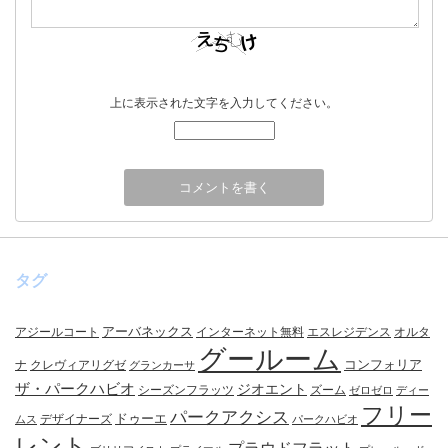
上に表示された文字を入力してください。
タグ
アーバネックス
アジールコート
インターネット無料
エスレジデンス
オルタ
グールーム
コンフォリア
ナ
クレヴィアリグゼ
グランカーサ
ザ・パークハビオ
ジオエント
シーズンフラッツ
ズーム
ゼロゼロ
ディー
フリー
パークアクシス
ドゥーエ
デザイナーズ
ムス
パークハビオ
レント