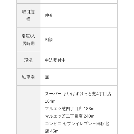
取引態
仲介
様
引渡/入
相談
居時期
現況
申込受付中
駐車場
無
スーパー まいばすけっと芝4丁目店
164m
マルエツ芝四丁目店 183m
マルエツ芝二丁目店 240m
コンビニ セブンイレブン三田駅北
店 45m