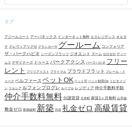
タグ
アーバネックス
アジールコート
インターネット無料
エスレジデンス
オルタ
グールーム
コンフォリア
ナ
クレヴィアリグゼ
グランカーサ
ザ・パークハビオ
ジオエント
シーズンフラッツ
ズーム
ゼロゼロ
ディー
フリー
パークアクシス
ドゥーエ
デザイナーズ
ムス
パークハビオ
レント
プラウドフラット
ブリリアイスト
プライマル
プレール・ド
ペットOK
ベルファース
ゥーク
ペット可
ペット飼育Ok
リビオメゾ
ルフォンプログレ
仲介手数料半額
レジディア
ン
リルシア
ルーブル
仲介手数料無料
分譲賃貸
家賃1ヶ月無料
大井町
山手線
新築
高級賃貸
礼金ゼロ
敷金ゼロ
新御徒町
渋谷