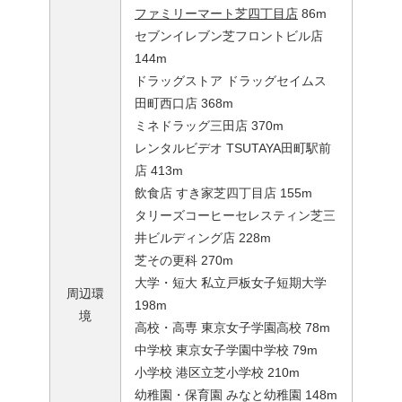
ファミリーマート芝四丁目店
86m
セブンイレブン芝フロントビル店
144m
ドラッグストア ドラッグセイムス
田町西口店 368m
ミネドラッグ三田店 370m
レンタルビデオ TSUTAYA田町駅前
店 413m
飲食店 すき家芝四丁目店 155m
タリーズコーヒーセレスティン芝三
井ビルディング店 228m
芝その更科 270m
大学・短大 私立戸板女子短期大学
周辺環
198m
境
高校・高専 東京女子学園高校 78m
中学校 東京女子学園中学校 79m
小学校 港区立芝小学校 210m
幼稚園・保育園 みなと幼稚園 148m