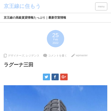
menu
京王線の高級賃貸情報たっぷり｜最新空室情報
25
Feb
2022
wpmaster
デザイナーズ
,
レジデンス
コメントを書く
ラグーナ三田