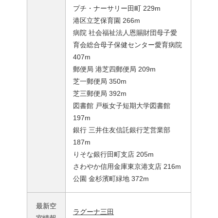
プチ・ナーサリー田町 229m
港区立芝保育園 266m
病院 社会福祉法人恩賜財団母子愛
育会総合母子保健センター愛育病院
407m
郵便局 港芝四郵便局 209m
芝一郵便局 350m
芝三郵便局 392m
図書館 戸板女子短期大学図書館
197m
銀行 三井住友信託銀行芝営業部
187m
りそな銀行田町支店 205m
さわやか信用金庫東京港支店 216m
公園 金杉濱町緑地 372m
最新空
ラグーナ三田