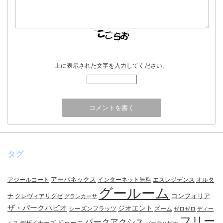
上に表示された文字を入力してください。
タグ
アーバネックス
アジールコート
インターネット無料
エスレジデンス
オルタ
グールーム
コンフォリア
ナ
クレヴィアリグゼ
グランカーサ
ザ・パークハビオ
ジオエント
シーズンフラッツ
ズーム
ゼロゼロ
ディー
フリー
パークアクシス
ドゥーエ