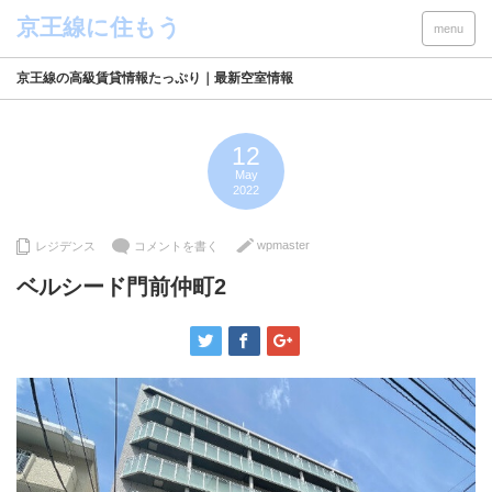
menu
京王線の高級賃貸情報たっぷり｜最新空室情報
12
May
2022
wpmaster
レジデンス
コメントを書く
ベルシード門前仲町2