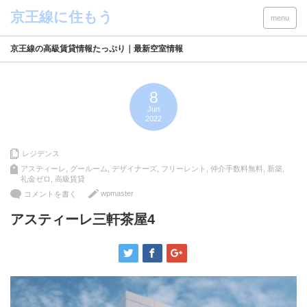
menu
京王線の高級賃貸情報たっぷり｜最新空室情報
8
Jun
2022
レジデンス
アスティーレ
,
グールーム
,
デザイナーズ
,
フリーレント
,
仲介手数料無料
,
新築
,
礼金ゼロ
,
高級賃貸
wpmaster
コメントを書く
アスティーレ三軒茶屋4