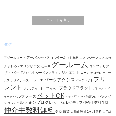
タグ
アーバネックス
アジールコート
インターネット無料
エスレジデンス
オルタ
グールーム
コンフォリア
ナ
クレヴィアリグゼ
グランカーサ
ザ・パークハビオ
ジオエント
シーズンフラッツ
ズーム
ゼロゼロ
ディー
フリー
パークアクシス
ドゥーエ
デザイナーズ
ムス
パークハビオ
レント
プラウドフラット
ブリリアイスト
プライマル
プレール・ド
ペットOK
ベルファース
ゥーク
ペット可
ペット飼育Ok
リビオメゾ
ルフォンプログレ
仲介手数料半額
レジディア
ン
リルシア
ルーブル
仲介手数料無料
分譲賃貸
家賃1ヶ月無料
大井町
山手線