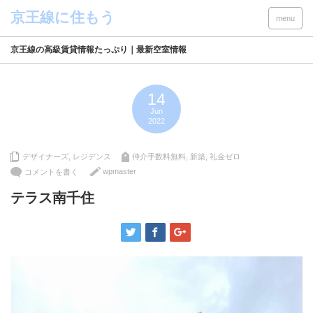
menu
京王線の高級賃貸情報たっぷり｜最新空室情報
14
Jun
2022
デザイナーズ
,
レジデンス
仲介手数料無料
,
新築
,
礼金ゼロ
wpmaster
コメントを書く
テラス南千住