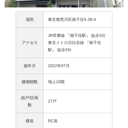
場所
東京都荒川区南千住5-38-4
JR常磐線 『南千住駅』 徒歩3分
アクセス
東京メトロ日比谷線 『南千住
駅』 徒歩3分
築年月
2022年07月
建物階数
地上10階
総戸/区画
27戸
数
構造
RC造