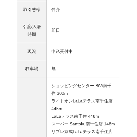
取引態様
仲介
引渡/入居
即日
時期
現況
申込受付中
駐車場
無
ショッピングセンター BiVi南千
住 302m
ライトオンLaLaテラス南千住店
445m
LaLaテラス南千住 448m
スーパー Santoku南千住店 148m
リブレ京成LaLaテラス南千住店