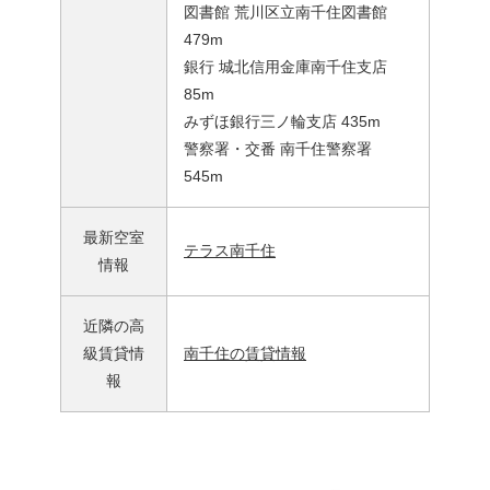
図書館 荒川区立南千住図書館
479m
銀行 城北信用金庫南千住支店
85m
みずほ銀行三ノ輪支店 435m
警察署・交番 南千住警察署
545m
最新空室
テラス南千住
情報
近隣の高
級賃貸情
南千住の賃貸情報
報