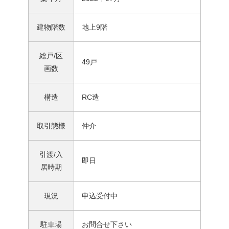
建物階数
地上9階
総戸/区
49戸
画数
構造
RC造
取引態様
仲介
引渡/入
即日
居時期
現況
申込受付中
駐車場
お問合せ下さい