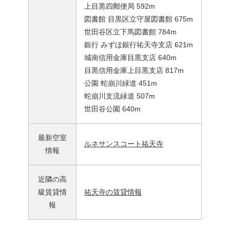
上目黒四郵便局 592m
図書館 目黒区立守屋図書館 675m
世田谷区立下馬図書館 784m
銀行 みずほ銀行祐天寺支店 621m
城南信用金庫目黒支店 640m
目黒信用金庫上目黒支店 817m
公園 蛇崩川緑道 451m
蛇崩川支流緑道 507m
世田谷公園 640m
最新空室
ルネサンスコート祐天寺
情報
近隣の高
級賃貸情
祐天寺の賃貸情報
報