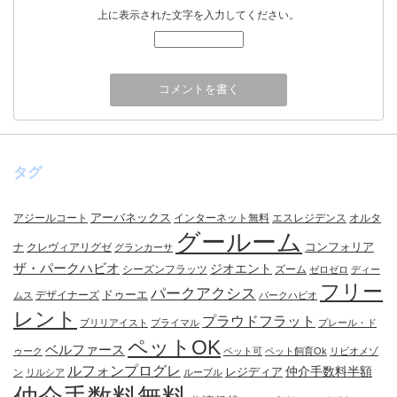
上に表示された文字を入力してください。
タグ
アーバネックス
アジールコート
インターネット無料
エスレジデンス
オルタ
グールーム
コンフォリア
ナ
クレヴィアリグゼ
グランカーサ
ザ・パークハビオ
ジオエント
シーズンフラッツ
ズーム
ゼロゼロ
ディー
フリー
パークアクシス
ドゥーエ
デザイナーズ
ムス
パークハビオ
レント
プラウドフラット
ブリリアイスト
プライマル
プレール・ド
ペットOK
ベルファース
ゥーク
ペット可
ペット飼育Ok
リビオメゾ
ルフォンプログレ
仲介手数料半額
レジディア
ン
リルシア
ルーブル