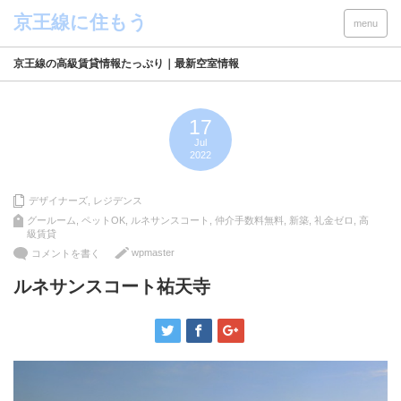
menu
京王線の高級賃貸情報たっぷり｜最新空室情報
17
Jul
2022
デザイナーズ
,
レジデンス
グールーム
,
ペットOK
,
ルネサンスコート
,
仲介手数料無料
,
新築
,
礼金ゼロ
,
高
級賃貸
wpmaster
コメントを書く
ルネサンスコート祐天寺