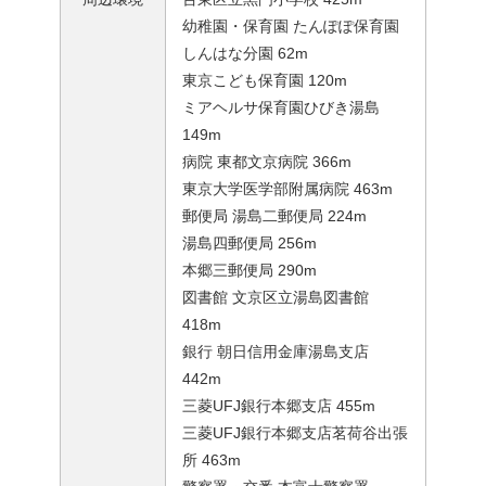
幼稚園・保育園 たんぽぽ保育園
しんはな分園 62m
東京こども保育園 120m
ミアヘルサ保育園ひびき湯島
149m
病院 東都文京病院 366m
東京大学医学部附属病院 463m
郵便局 湯島二郵便局 224m
湯島四郵便局 256m
本郷三郵便局 290m
図書館 文京区立湯島図書館
418m
銀行 朝日信用金庫湯島支店
442m
三菱UFJ銀行本郷支店 455m
三菱UFJ銀行本郷支店茗荷谷出張
所 463m