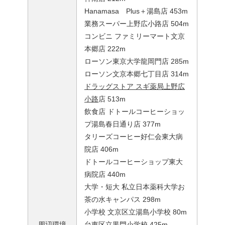
Hanamasa Plus＋湯島店 453m
業務スーパー上野広小路店 504m
コンビニ ファミリーマート文京
本郷店 222m
ローソン東京大学龍岡門店 285m
ローソン文京本郷七丁目店 314m
ドラッグストア スギ薬局上野広
小路
店 513m
飲食店 ドトールコーヒーショッ
プ湯島春日通り店 377m
タリーズコーヒー好仁会東大病
院店 406m
ドトールコーヒーショップ東大
病院店 440m
大学・短大 私立日本薬科大学お
茶の水キャンパス 298m
小学校 文京区立湯島小学校 80m
周辺環境
台東区立黒門小学校 425m