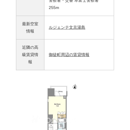
警察署・交番 本富士警察署
255m
最新空室
ルジェンテ文京湯島
情報
近隣の高
級賃貸情
御徒町周辺の賃貸情報
報