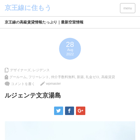
menu
京王線の高級賃貸情報たっぷり｜最新空室情報
28
Aug
2022
デザイナーズ
,
レジデンス
グールーム
,
フリーレント
,
仲介手数料無料
,
新築
,
礼金ゼロ
,
高級賃貸
wpmaster
コメントを書く
ルジェンテ文京湯島