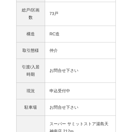
総戸/区画
73戸
数
構造
RC造
取引態様
仲介
引渡/入居
お問合せ下さい
時期
現況
申込受付中
駐車場
お問合せ下さい
スーパー サミットストア湯島天
神南店 212m