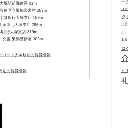
ー
大塚駅前郵便局 81m
ロゼ
 豊島区立巣鴨図書館 287m
ク
ずほ銀行大塚支店 159m
リア
用金庫北大塚支店 295m
J銀行大塚支店 319m
ル・
交番 巣鴨警察署 309m
ト可
ロ
ーコート大塚駅前の賃貸情報
周辺の賃貸情報
ヶ