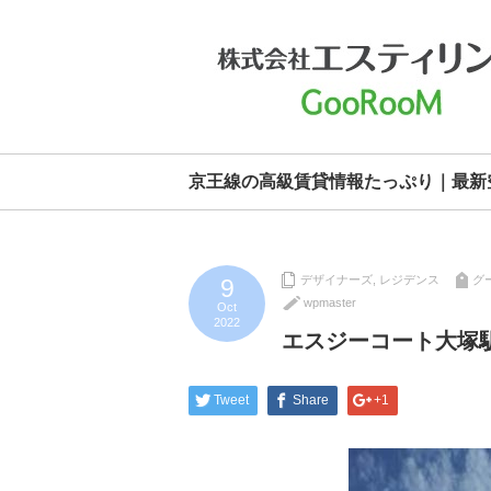
京王線の高級賃貸情報たっぷり｜最新
デザイナーズ
,
レジデンス
グ
9
wpmaster
Oct
2022
エスジーコート大塚
Tweet
Share
+1