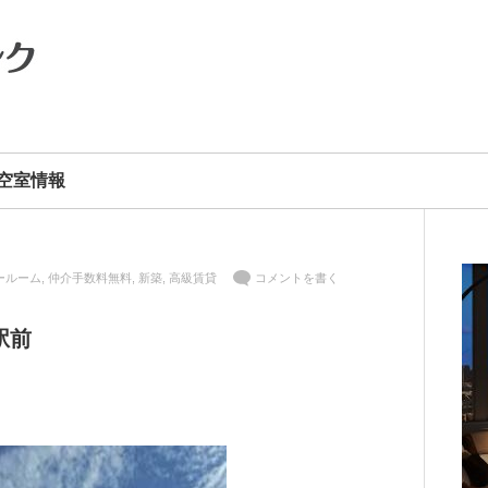
空室情報
ールーム
,
仲介手数料無料
,
新築
,
高級賃貸
コメントを書く
駅前