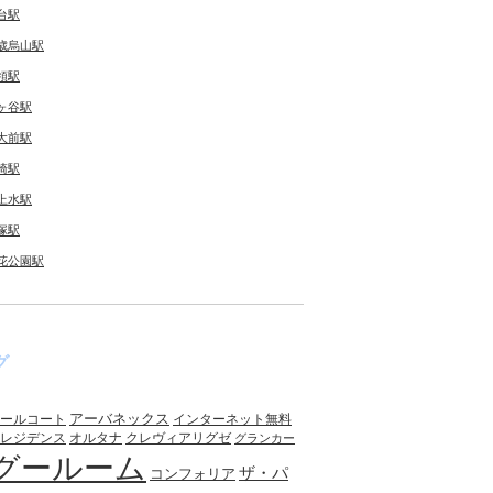
台駅
歳烏山駅
領駅
ヶ谷駅
大前駅
崎駅
上水駅
塚駅
花公園駅
グ
アーバネックス
ールコート
インターネット無料
レジデンス
オルタナ
クレヴィアリグゼ
グランカー
グールーム
ザ・パ
コンフォリア