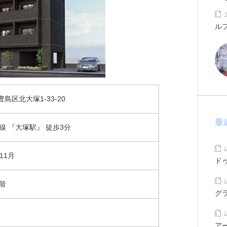
ル
島区北大塚1-33-20
最
線 『大塚駅』 徒歩3分
年11月
ド
階
グ
ア