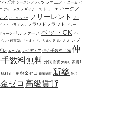
クハビオ
ジオエント
シーズンフラッツ
ズーム
ゼ
パークア
ドゥーエ
デザイナーズ
ロ
ディームス
フリーレント
シス
パークハビオ
ブリ
プラウドフラット
イスト
プライマル
プレー
ペットOK
ベルファース
ドゥーク
ペッ
ルフォンプ
ペット飼育Ok
リビオメゾン
リルシア
仲
グレ
仲介手数料半額
レジディア
ルーブル
介手数料無料
分譲賃貸
家賃1
大井町
新築
敷金ゼロ
月無料
山手線
新御徒町
渋谷
高級賃貸
礼金ゼロ