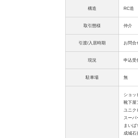
構造
RC造
取引態様
仲介
引渡/入居時期
お問合
現況
申込受
駐車場
無
ショッ
靴下屋
ユニク
スーパー
まいば
成城石