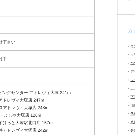
カ
せ下さい
そ
タ
付中
つ
デ
レ
上
ピングセンター アトレヴィ大塚 241m
下
アトレヴィ大塚店 247m
仙
ロアトレヴィ大塚店 248m
代
 よしや大塚店 128m
すけっと大塚駅北口店 157m
八
井アトレヴィ大塚店 242m
分