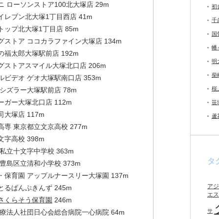
 ローソンストア100北大塚店 29m
初
イレブン北大塚1丁目西店 41m
千
トップ北大塚1丁目店 85m
国
グストア ココカラファイン大塚店 134m
幡
の福太郎大塚駅前店 192m
明
グストアスマイル大塚北口店 206m
柴
ルビデオ ゲオ大塚駅南口店 353m
桜
 シズラー大塚駅前店 78m
ーガー大塚北口店 112m
笹
大塚店 117m
蘆
高専 東京都立文京高校 277m
字高校 398m
私立十文字中学校 363m
タ
 豊島区立清和小学校 373m
・保育園 アップルナースリー大塚園 137m
アジ
とるぱんぷきんず 245m
エス
さくらそう保育園
246m
サ
医療法人社団日心会総合病院一心病院 64m