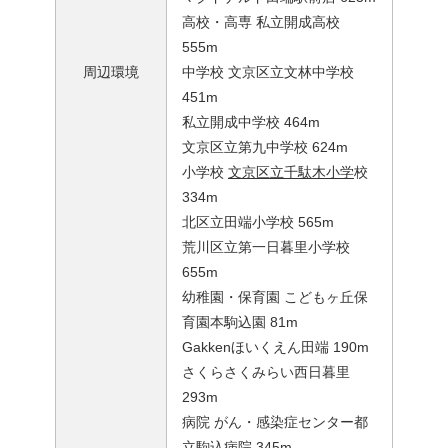
高校・高専 私立開成高校
555m
周辺環境
中学校 文京区立文林中学校
451m
私立開成中学校 464m
文京区立第九中学校 624m
小学校
文京区立千駄木小学
校
334m
北区立田端小学校 565m
荒川区立第一日暮里小学校
655m
幼稚園・保育園 こどもヶ丘保
育園本駒込園 81m
Gakkenほいくえん田端 190m
さくらさくみらい西日暮里
293m
病院 がん・感染症センター都
立駒込病院 345m