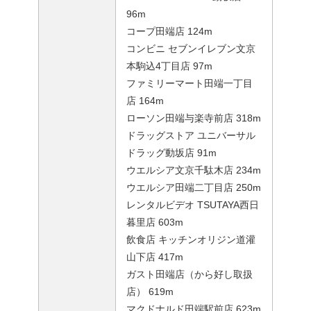
96m
コープ田端店 124m
コンビニ セブンイレブン文京
本駒込4丁目店 97m
ファミリーマート田端一丁目
店 164m
ローソン田端与楽寺前店 318m
ドラッグストア ユニバーサル
ドラッグ動坂店 91m
ウエルシア文京千駄木店 234m
ウエルシア田端二丁目店 250m
レンタルビデオ TSUTAYA西日
暮里店 603m
飲食店 キッチンオリジン道灌
山下店 417m
ガスト田端店（から好し取扱
店） 619m
マクドナルド田端駅前店 623m