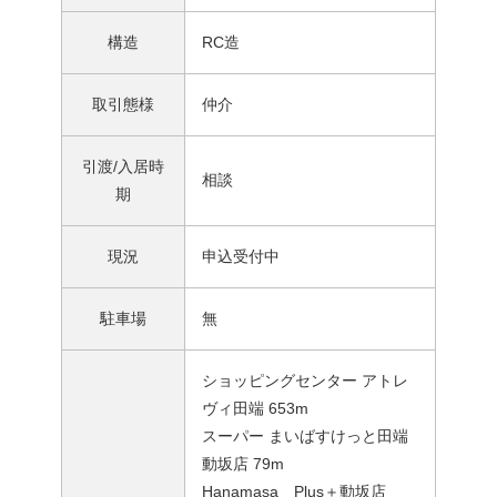
構造
RC造
取引態様
仲介
引渡/入居時
相談
期
現況
申込受付中
駐車場
無
ショッピングセンター アトレ
ヴィ田端 653m
スーパー まいばすけっと田端
動坂店 79m
Hanamasa Plus＋動坂店