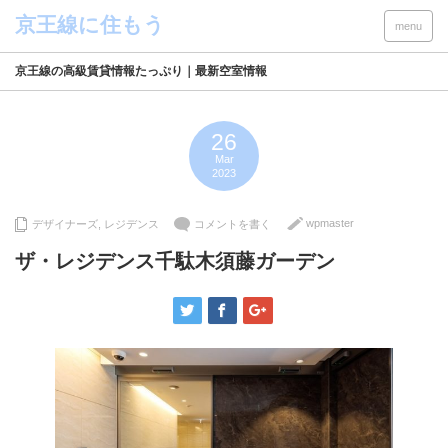
menu
京王線の高級賃貸情報たっぷり｜最新空室情報
26
Mar
2023
wpmaster
デザイナーズ
,
レジデンス
コメントを書く
ザ・レジデンス千駄木須藤ガーデン