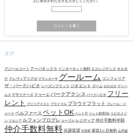
上に表示された文字を入力してください。
タグ
アーバネックス
アジールコート
インターネット無料
エスレジデンス
オルタ
グールーム
コンフォリア
ナ
クレヴィアリグゼ
グランカーサ
ザ・パークハビオ
ジオエント
シーズンフラッツ
ズーム
ゼロゼロ
ディー
フリー
パークアクシス
ドゥーエ
デザイナーズ
ムス
パークハビオ
レント
プラウドフラット
ブリリアイスト
プライマル
プレール・ド
ペットOK
ベルファース
ゥーク
ペット可
ペット飼育Ok
リビオメゾ
ルフォンプログレ
仲介手数料半額
レジディア
ン
リルシア
ルーブル
仲介手数料無料
分譲賃貸
家賃1ヶ月無料
大井町
山手線