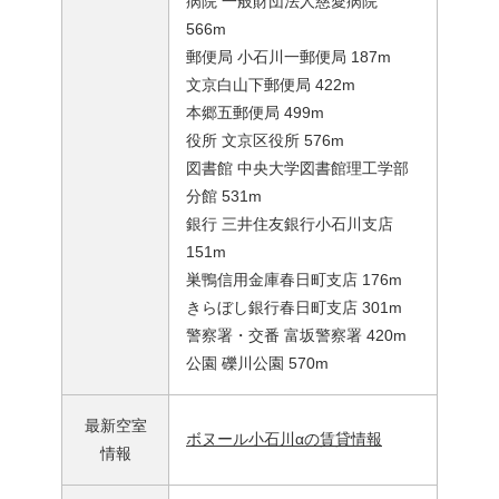
病院 一般財団法人慈愛病院
566m
郵便局 小石川一郵便局 187m
文京白山下郵便局 422m
本郷五郵便局 499m
役所 文京区役所 576m
図書館 中央大学図書館理工学部
分館 531m
銀行 三井住友銀行小石川支店
151m
巣鴨信用金庫春日町支店 176m
きらぼし銀行春日町支店 301m
警察署・交番 富坂警察署 420m
公園 礫川公園 570m
最新空室
ボヌール小石川αの賃貸情報
情報