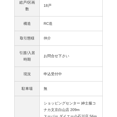
総戸/区画
18戸
数
構造
RC造
取引態様
仲介
引渡/入居
お問合せ下さい
時期
現況
申込受付中
駐車場
無
ショッピングセンター 紳士服コ
ナカ文京白山店 209m
スーパー ダイエー小石川店
56m