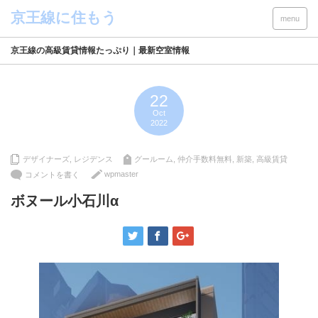
menu
京王線の高級賃貸情報たっぷり｜最新空室情報
22
Oct
2022
デザイナーズ
,
レジデンス
グールーム
,
仲介手数料無料
,
新築
,
高級賃貸
wpmaster
コメントを書く
ボヌール小石川α