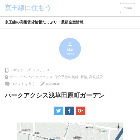
menu
京王線の高級賃貸情報たっぷり｜最新空室情報
4
Mar
2023
デザイナーズ
,
レジデンス
グールーム
,
パークアクシス
,
仲介手数料無料
,
新築
,
高級賃貸
wpmaster
コメントを書く
パークアクシス浅草田原町ガーデン