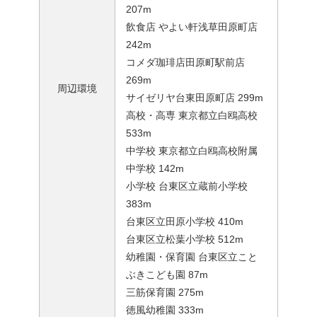
207m
飲食店 やよい軒浅草田原町店
242m
コメダ珈琲店田原町駅前店
269m
周辺環境
サイゼリヤ台東田原町店 299m
高校・高専 東京都立白鴎高校
533m
中学校 東京都立白鴎高校附属
中学校 142m
小学校 台東区立蔵前小学校
383m
台東区立田原小学校 410m
台東区立松葉小学校 512m
幼稚園・保育園 台東区立こと
ぶきこども園 87m
三筋保育園 275m
徳風幼稚園 333m