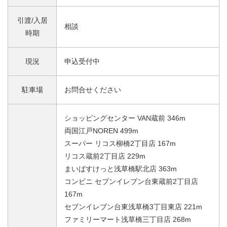
引渡/入居
相談
時期
現況
申込受付中
駐車場
お問合せください
ショッピングセンター VAN蔵前 346m
両国江戸NOREN 499m
スーパー リコス柳橋2丁目店 167m
リコス蔵前2丁目店 229m
まいばすけっと浅草橋駅北店 363m
コンビニ セブンイレブン台東蔵前2丁目店
167m
セブンイレブン台東浅草橋3丁目東店 221m
ファミリーマート浅草橋三丁目店 268m