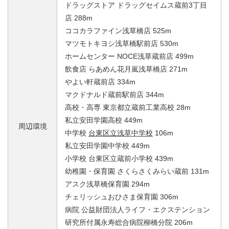
ドラッグストア ドラッグセイムス蔵前3丁目
店 288m
ココカラファイン浅草橋店 525m
マツモトキヨシ浅草橋駅前店 530m
ホームセンター NOCE浅草蔵前店 499m
飲食店 らあめん花月嵐浅草橋店 271m
やよい軒蔵前店 334m
マクドナルド蔵前駅前店 344m
高校・高専 東京都立蔵前工業高校 28m
私立安田学園高校 449m
周辺環境
中学校
台東区立浅草中学校
106m
私立安田学園中学校 449m
小学校 台東区立蔵前小学校 439m
幼稚園・保育園 さくらさくみらい蔵前 131m
アスク浅草橋保育園 294m
チェリッシュおひさま保育園 306m
病院 公益財団法人ライフ・エクステンション
研究所付属永寿総合病院柳橋分院 206m