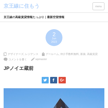
menu
京王線の高級賃貸情報たっぷり｜最新空室情報
2
Jun
2023
デザイナーズ
,
レジデンス
グールーム
,
仲介手数料無料
,
新築
,
高級賃貸
wpmaster
コメントを書く
JPノイエ蔵前