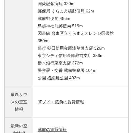
同愛記念病院 320m
郵便局 くらまえ橋郵便局 62m
蔵前郵便局 486m
鳥越神社前郵便局 519m
図書館 台東区立くらまえオレンジ図書館
350m
銀行 朝日信用金庫浅草橋支店 326m
東京シティ信用金庫蔵前支店 356m
栃木銀行東京支店 372m
警察署・交番 蔵前警察署 104m
公園
横網町公園
492m
最新サウ
スの空室
JPノイエ蔵前の賃貸情報
情報
最新の空
蔵前の賃貸情報