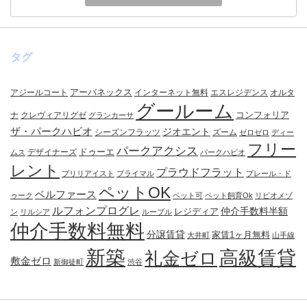
タグ
アーバネックス
アジールコート
インターネット無料
エスレジデンス
オルタ
グールーム
コンフォリア
ナ
クレヴィアリグゼ
グランカーサ
ザ・パークハビオ
ジオエント
シーズンフラッツ
ズーム
ゼロゼロ
ディー
フリー
パークアクシス
ドゥーエ
デザイナーズ
ムス
パークハビオ
レント
プラウドフラット
ブリリアイスト
プライマル
プレール・ド
ペットOK
ベルファース
ゥーク
ペット可
ペット飼育Ok
リビオメゾ
ルフォンプログレ
仲介手数料半額
レジディア
ン
リルシア
ルーブル
仲介手数料無料
分譲賃貸
家賃1ヶ月無料
大井町
山手線
新築
高級賃貸
礼金ゼロ
敷金ゼロ
新御徒町
渋谷