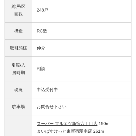
総戸/区
248戸
画数
構造
RC造
取引態様
仲介
引渡/入
相談
居時期
現況
申込受付中
駐車場
お問合せ下さい
スーパー マルエツ新宿六丁目店
190m
まいばすけっと東新宿駅南店 261m