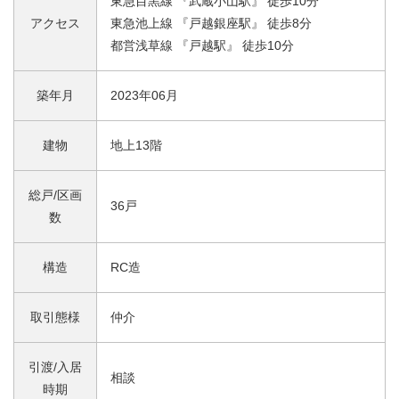
東急目黒線 『武蔵小山駅』 徒歩10分
アクセス
東急池上線 『戸越銀座駅』 徒歩8分
都営浅草線 『戸越駅』 徒歩10分
築年月
2023年06月
建物
地上13階
総戸/区画
36戸
数
構造
RC造
取引態様
仲介
引渡/入居
相談
時期