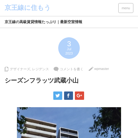
menu
京王線の高級賃貸情報たっぷり｜最新空室情報
3
Jul
2023
wpmaster
デザイナーズ
,
レジデンス
コメントを書く
シーズンフラッツ武蔵小山