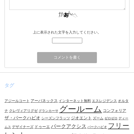
上に表示された文字を入力してください。
タグ
アーバネックス
アジールコート
インターネット無料
エスレジデンス
オルタ
グールーム
コンフォリア
ナ
クレヴィアリグゼ
グランカーサ
ザ・パークハビオ
ジオエント
シーズンフラッツ
ズーム
ゼロゼロ
ディー
フリー
パークアクシス
ドゥーエ
デザイナーズ
ムス
パークハビオ