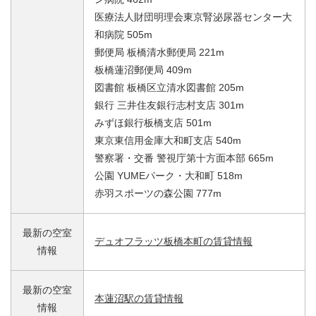
医療法人財団明理会東京腎泌尿器センター大
和病院 505m
郵便局 板橋清水郵便局 221m
板橋蓮沼郵便局 409m
図書館 板橋区立清水図書館 205m
銀行 三井住友銀行志村支店 301m
みずほ銀行板橋支店 501m
東京東信用金庫大和町支店 540m
警察署・交番 警視庁第十方面本部 665m
公園 YUMEパーク・大和町 518m
赤羽スポーツの森公園 777m
最新の空室
デュオフラッツ板橋本町の賃貸情報
情報
最新の空室
本蓮沼駅の賃貸情報
情報