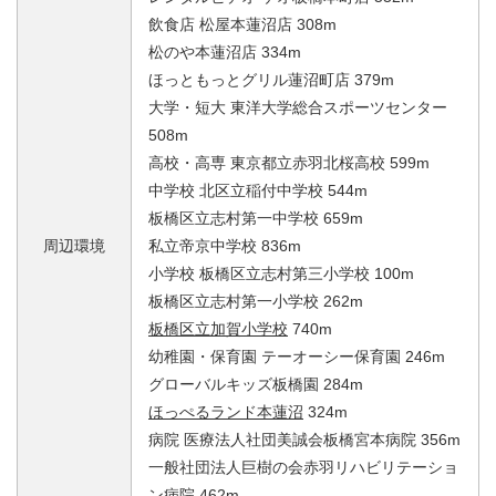
飲食店 松屋本蓮沼店 308m
松のや本蓮沼店 334m
ほっともっとグリル蓮沼町店 379m
大学・短大 東洋大学総合スポーツセンター
508m
高校・高専 東京都立赤羽北桜高校 599m
中学校 北区立稲付中学校 544m
板橋区立志村第一中学校 659m
周辺環境
私立帝京中学校 836m
小学校 板橋区立志村第三小学校 100m
板橋区立志村第一小学校 262m
板橋区立加賀小学校
740m
幼稚園・保育園 テーオーシー保育園 246m
グローバルキッズ板橋園 284m
ほっぺるランド本蓮沼
324m
病院 医療法人社団美誠会板橋宮本病院 356m
一般社団法人巨樹の会赤羽リハビリテーショ
ン病院 462m