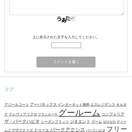
上に表示された文字を入力してください。
タグ
アーバネックス
アジールコート
インターネット無料
エスレジデンス
オルタ
グールーム
コンフォリア
ナ
クレヴィアリグゼ
グランカーサ
ザ・パークハビオ
ジオエント
シーズンフラッツ
ズーム
ゼロゼロ
ディー
フリー
パークアクシス
ドゥーエ
デザイナーズ
ムス
パークハビオ