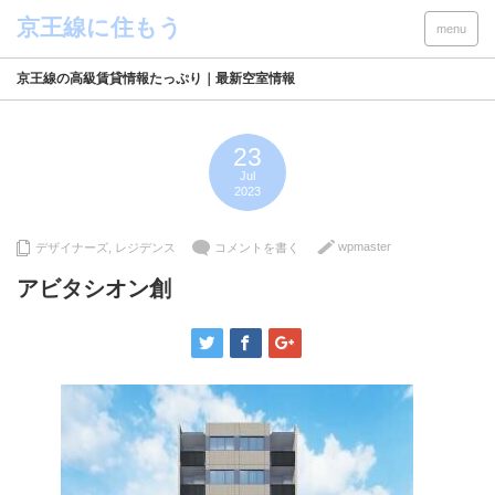
menu
京王線の高級賃貸情報たっぷり｜最新空室情報
23
Jul
2023
wpmaster
デザイナーズ
,
レジデンス
コメントを書く
アビタシオン創