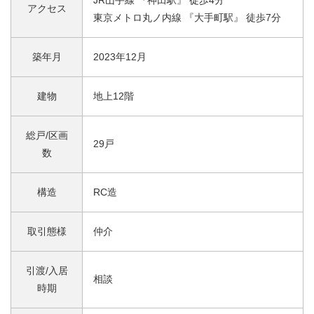
JR山手線 『神田駅』 徒歩4分
アクセス
東京メトロ丸ノ内線 『大手町駅』 徒歩7分
築年月
2023年12月
建物
地上12階
総戸/区画
29戸
数
構造
RC造
取引態様
仲介
引渡/入居
相談
時期