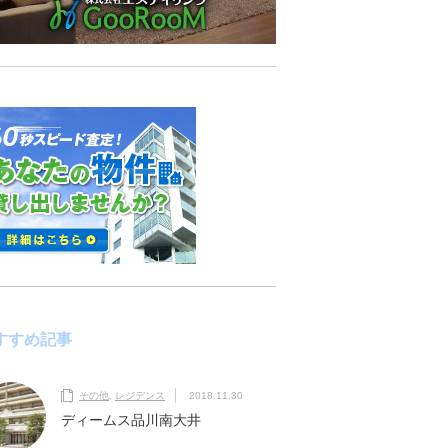
すすめ記事
その他
,
レジデンス
2018.11.30
ディームス品川南大井