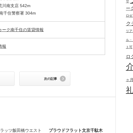
サ
川南支店 542m
ー
南千住警察署 304m
ロゼ
ク
ゥーク南千住の賃貸情報
リア
ル・
情報
ト可
ロ
次の記事
ヶ
ラッツ飯田橋ウエスト
プラウドフラット文京千駄木