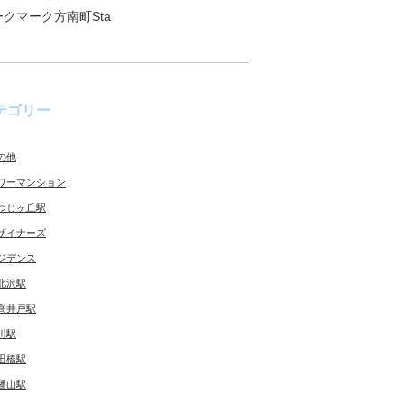
ークマーク方南町Sta
テゴリー
の他
ワーマンション
つじヶ丘駅
ザイナーズ
ジデンス
北沢駅
高井戸駅
川駅
田橋駅
幡山駅