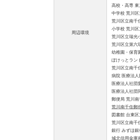
高校・高専 東
中学校 荒川区
荒川区立南千住
小学校 荒川区
周辺環境
荒川区立瑞光小
荒川区立第六瑞
幼稚園・保育園
ぽけっとランド
荒川区立南千住
病院 医療法人
医療法人社団愛
医療法人社団同
郵便局 荒川南
荒川南千住郵
図書館 台東区
荒川区立南千住
銀行 みずほ銀
城北信用金庫南