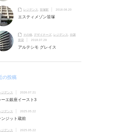
レジデンス
,
笹塚駅
2018.08.20
エスティメゾン笹塚
その他
,
デザイナーズ
,
レジデンス
,
分譲
賃貸
2018.07.29
アルテシモ グレイス
近の投稿
レジデンス
2026.07.21
ゥーエ銀座イースト3
レジデンス
2025.05.22
ランジット蔵前
レジデンス
2025.05.22