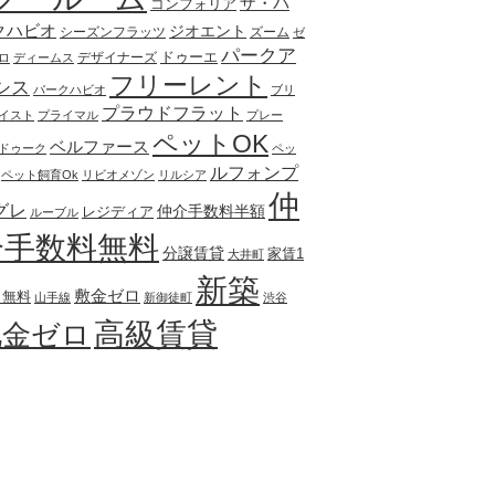
ザ・パ
コンフォリア
クハビオ
ジオエント
シーズンフラッツ
ズーム
ゼ
パークア
ドゥーエ
デザイナーズ
ロ
ディームス
フリーレント
シス
パークハビオ
ブリ
プラウドフラット
イスト
プライマル
プレー
ペットOK
ベルファース
ドゥーク
ペッ
ルフォンプ
ペット飼育Ok
リビオメゾン
リルシア
仲
グレ
仲介手数料半額
レジディア
ルーブル
介手数料無料
分譲賃貸
家賃1
大井町
新築
敷金ゼロ
月無料
山手線
新御徒町
渋谷
高級賃貸
礼金ゼロ