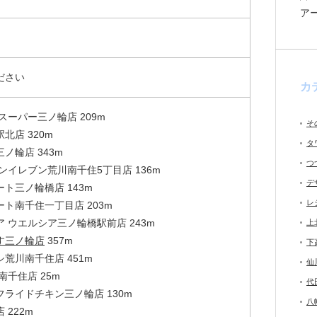
ア
ださい
カ
スーパー三ノ輪店 209m
そ
北店 320m
タ
ノ輪店 343m
つ
ンイレブン荒川南千住5丁目店 136m
デ
ト三ノ輪橋店 143m
レ
ト南千住一丁目店 203m
 ウエルシア三ノ輪橋駅前店 243m
上
す三ノ輪店
357m
下
荒川南千住店 451m
仙
南千住店 25m
代
ライドチキン三ノ輪店 130m
八
 222m