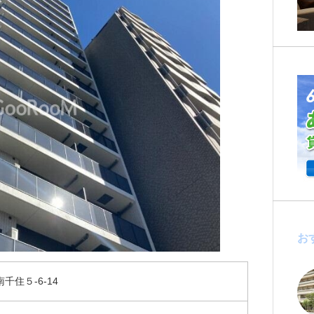
お
千住５-6-14