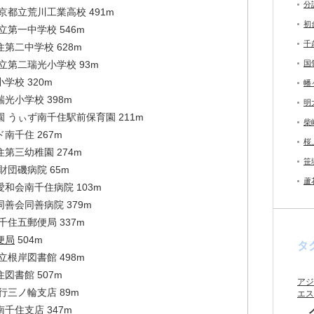
分
京都立荒川工業高校 491m
初
立第一中学校 546m
千
第二中学校 628m
立第二瑞光小学校 93m
国
学校 320m
幡
光小学校 398m
明
 うぃず南千住駅前保育園 211m
柴
南千住 267m
桜
第三幼稚園 274m
笹
財団磯病院 65m
蘆
和会南千住病院 103m
善会同善病院 379m
千住五郵便局 337m
便局
504m
タ
立根岸図書館 498m
図書館 507m
アジ
行三ノ輪支店 89m
エス
千住支店 347m