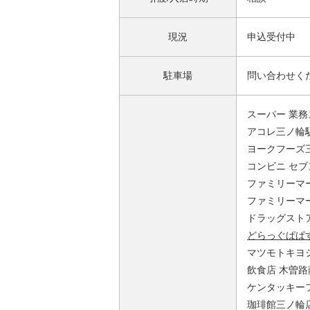
現況
申込受付中
駐車場
問い合わせく
スーパー 業務
アコレ三ノ輪駅
ヨークフーズ三
コンビニ セブ
ファミリーマー
ファミリーマー
ドラッグストア
どらっぐぱぱ
マツモトキヨシ
飲食店 木曽路
ケンタッキーフ
珈琲館三ノ輪店