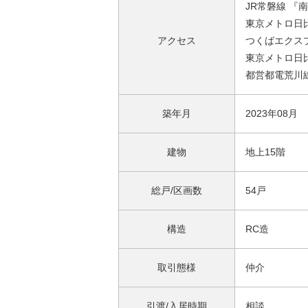
JR常磐線 『
東京メトロ日比
アクセス
つくばエクスプ
東京メトロ日比
都営都電荒川線
築年月
2023年08月
建物
地上15階
総戸/区画数
54戸
構造
RC造
取引態様
仲介
引渡/入居時期
相談