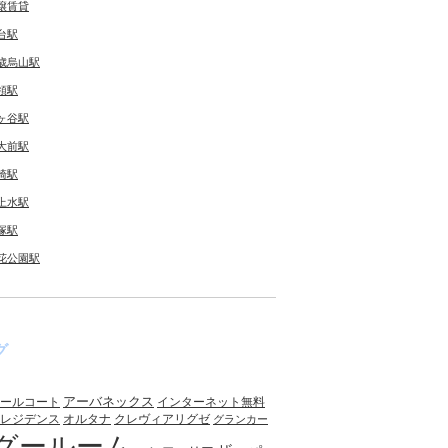
譲賃貸
台駅
歳烏山駅
領駅
ヶ谷駅
大前駅
崎駅
上水駅
塚駅
花公園駅
グ
アーバネックス
ールコート
インターネット無料
レジデンス
オルタナ
クレヴィアリグゼ
グランカー
グールーム