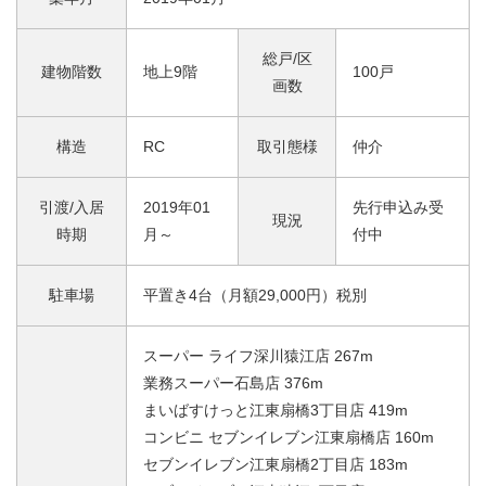
総戸/区
建物階数
地上9階
100戸
画数
構造
RC
取引態様
仲介
引渡/入居
2019年01
先行申込み受
現況
時期
月～
付中
駐車場
平置き4台（月額29,000円）税別
スーパー ライフ深川猿江店 267m
業務スーパー石島店 376m
まいばすけっと江東扇橋3丁目店 419m
コンビニ セブンイレブン江東扇橋店 160m
セブンイレブン江東扇橋2丁目店 183m