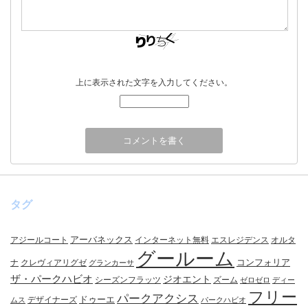
上に表示された文字を入力してください。
タグ
アーバネックス
アジールコート
インターネット無料
エスレジデンス
オルタ
グールーム
コンフォリア
ナ
クレヴィアリグゼ
グランカーサ
ザ・パークハビオ
ジオエント
シーズンフラッツ
ズーム
ゼロゼロ
ディー
フリー
パークアクシス
ドゥーエ
デザイナーズ
ムス
パークハビオ