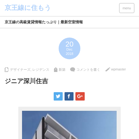
menu
京王線の高級賃貸情報たっぷり｜最新空室情報
20
Dec
2018
wpmaster
デザイナーズ
,
レジデンス
新築
コメントを書く
ジニア深川住吉