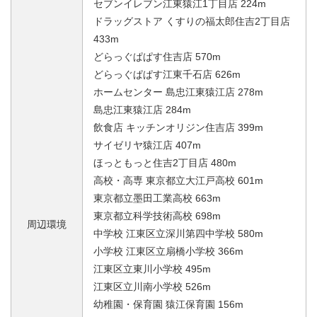
セブンイレブン江東猿江1丁目店 224m
ドラッグストア くすりの福太郎住吉2丁目店
433m
どらっぐぱぱす住吉店 570m
どらっぐぱぱす江東千石店 626m
ホームセンター 島忠江東猿江店 278m
島忠江東猿江店 284m
飲食店 キッチンオリジン住吉店 399m
サイゼリヤ猿江店 407m
ほっともっと住吉2丁目店 480m
高校・高専 東京都立大江戸高校 601m
東京都立墨田工業高校 663m
東京都立科学技術高校 698m
周辺環境
中学校 江東区立深川第四中学校 580m
小学校 江東区立扇橋小学校 366m
江東区立東川小学校 495m
江東区立川南小学校 526m
幼稚園・保育園 猿江保育園 156m