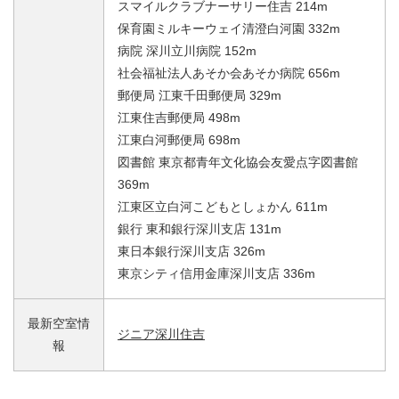
スマイルクラブナーサリー住吉 214m
保育園ミルキーウェイ清澄白河園 332m
病院 深川立川病院 152m
社会福祉法人あそか会あそか病院 656m
郵便局 江東千田郵便局 329m
江東住吉郵便局 498m
江東白河郵便局 698m
図書館 東京都青年文化協会友愛点字図書館
369m
江東区立白河こどもとしょかん 611m
銀行 東和銀行深川支店 131m
東日本銀行深川支店 326m
東京シティ信用金庫深川支店 336m
最新空室情
ジニア深川住吉
報