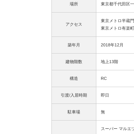
場所
東京都千代田区一番
東京メトロ半蔵門
アクセス
東京メトロ有楽町
築年月
2018年12月
建物階数
地上13階
構造
RC
引渡/入居時期
即日
駐車場
無
スーパー マルエツ