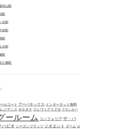
歳烏山駅
領駅
ヶ谷駅
大前駅
崎駅
上水駅
塚駅
花公園駅
グ
アーバネックス
ールコート
インターネット無料
レジデンス
オルタナ
クレヴィアリグゼ
グランカー
グールーム
ザ・パ
コンフォリア
クハビオ
ジオエント
シーズンフラッツ
ズーム
ゼ