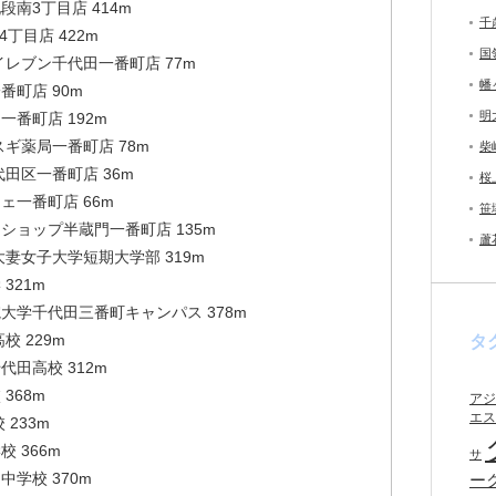
南3丁目店 414m
千
4丁目店 422m
国
イレブン千代田一番町店 77m
幡
番町店 90m
明
番町店 192m
ギ薬局一番町店 78m
柴
田区一番町店 36m
桜
ェ一番町店 66m
笹
ショップ半蔵門一番町店 135m
蘆
妻女子大学短期大学部 319m
321m
大学千代田三番町キャンパス 378m
校 229m
タ
田高校 312m
368m
アジ
エス
 233m
 366m
サ
学校 370m
ー