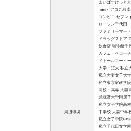
まいばすけっと九段
miniピアゴ九段南
コンビニ セブン
ローソン千代田一
ファミリーマート一
ドラッグストア ス
飲食店 珈琲館千代
カフェ・ベローチ
ドトールコーヒー
大学・短大 私立大
私立大妻女子大学 
私立東京家政学院
高校・高専 大妻高
武蔵野大学附属千代
私立女子学院高校 
周辺環境
中学校 大妻中学校
私立女子学院中学校
私立千代田女学園中