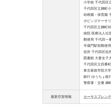
小学校 千代田区立
千代田区立麹町小学
幼稚園・保育園 
ポピンズナーサリ
千代田区立麹町幼稚
病院 医療法人社団
郵便局 千代田一番
半蔵門駅前郵便局 
役所 千代田区役所
図書館 大妻女子大
千代田区立四番町図
東京家政学院大学
銀行 ゆうちょ銀
警察署・交番 麹町
最新空室情報
カーサスプレン