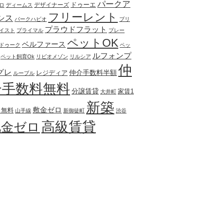
パークア
ドゥーエ
デザイナーズ
ロ
ディームス
フリーレント
シス
パークハビオ
ブリ
プラウドフラット
イスト
プライマル
プレー
ペットOK
ベルファース
ドゥーク
ペッ
ルフォンプ
ペット飼育Ok
リビオメゾン
リルシア
仲
グレ
仲介手数料半額
レジディア
ルーブル
介手数料無料
分譲賃貸
家賃1
大井町
新築
敷金ゼロ
月無料
山手線
新御徒町
渋谷
高級賃貸
礼金ゼロ