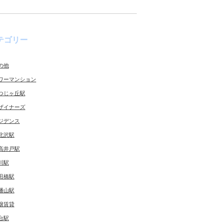
テゴリー
の他
ワーマンション
つじヶ丘駅
ザイナーズ
ジデンス
北沢駅
高井戸駅
川駅
田橋駅
幡山駅
譲賃貸
台駅