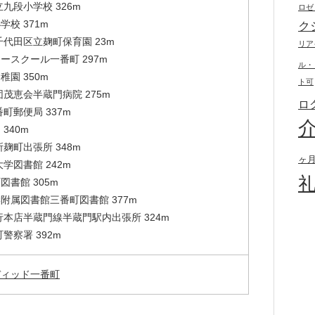
九段小学校 326m
ロゼ
校 371m
ク
千代田区立麹町保育園 23m
リア
ースクール一番町 297m
ル・
園 350m
ト可
茂恵会半蔵門病院 275m
ロ
町郵便局 337m
340m
麹町出張所 348m
ヶ
学図書館 242m
書館 305m
附属図書館三番町図書館 377m
行本店半蔵門線半蔵門駅内出張所 324m
警察署 392m
ディッド一番町