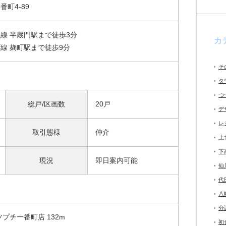
町4-89
線 半蔵門駅まで徒歩3分
カ
線 麹町駅まで徒歩9分
そ
タ
つ
総戸/区画数
20戸
デ
レ
取引態様
仲介
上
下
現況
即日案内可能
仙
代
八
分
プチ一番町店 132m
初