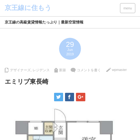
menu
京王線の高級賃貸情報たっぷり｜最新空室情報
29
Jun
2019
wpmaster
デザイナーズ
,
レジデンス
新築
コメントを書く
エミリブ東長崎