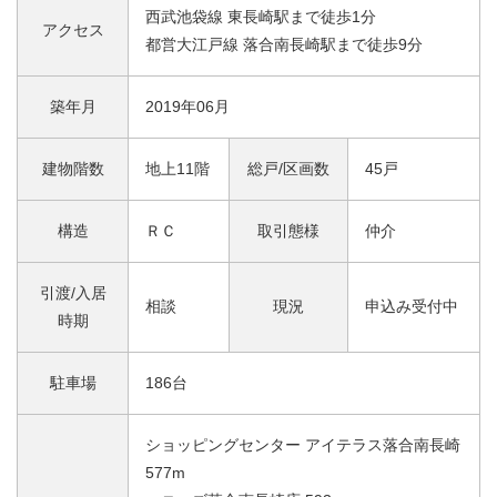
西武池袋線 東長崎駅まで徒歩1分
アクセス
都営大江戸線 落合南長崎駅まで徒歩9分
築年月
2019年06月
建物階数
地上11階
総戸/区画数
45戸
構造
ＲＣ
取引態様
仲介
引渡/入居
相談
現況
申込み受付中
時期
駐車場
186台
ショッピングセンター アイテラス落合南長崎
577m