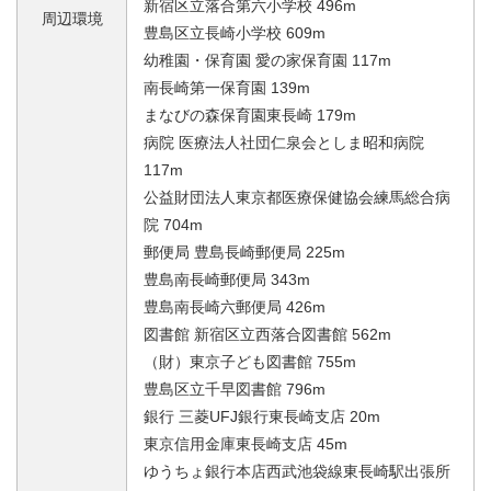
新宿区立落合第六小学校 496m
周辺環境
豊島区立長崎小学校 609m
幼稚園・保育園 愛の家保育園 117m
南長崎第一保育園 139m
まなびの森保育園東長崎 179m
病院 医療法人社団仁泉会としま昭和病院
117m
公益財団法人東京都医療保健協会練馬総合病
院 704m
郵便局 豊島長崎郵便局 225m
豊島南長崎郵便局 343m
豊島南長崎六郵便局 426m
図書館 新宿区立西落合図書館 562m
（財）東京子ども図書館 755m
豊島区立千早図書館 796m
銀行 三菱UFJ銀行東長崎支店 20m
東京信用金庫東長崎支店 45m
ゆうちょ銀行本店西武池袋線東長崎駅出張所