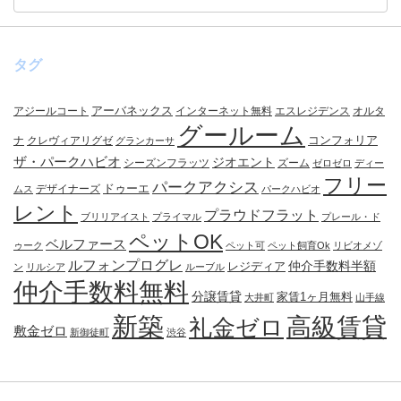
タグ
アーバネックス
アジールコート
インターネット無料
エスレジデンス
オルタ
グールーム
コンフォリア
ナ
クレヴィアリグゼ
グランカーサ
ザ・パークハビオ
ジオエント
シーズンフラッツ
ズーム
ゼロゼロ
ディー
フリー
パークアクシス
ドゥーエ
デザイナーズ
ムス
パークハビオ
レント
プラウドフラット
ブリリアイスト
プライマル
プレール・ド
ペットOK
ベルファース
ゥーク
ペット可
ペット飼育Ok
リビオメゾ
ルフォンプログレ
仲介手数料半額
レジディア
ン
リルシア
ルーブル
仲介手数料無料
分譲賃貸
家賃1ヶ月無料
大井町
山手線
新築
高級賃貸
礼金ゼロ
敷金ゼロ
新御徒町
渋谷