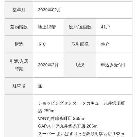
築年月
2020年02月
建物階数
地上13階
総戸/区画数
41戸
構造
ＲＣ
取引態様
仲介
引渡/入居
2020年2月
現況
申込み受付中
時期
駐車場
無
ショッピングセンター タカキュー丸井錦糸町
店 259m
VAN丸井錦糸町店 265m
GAPストア丸井錦糸町店 266m
スーパー まいばすけっと錦糸町駅西店 183m