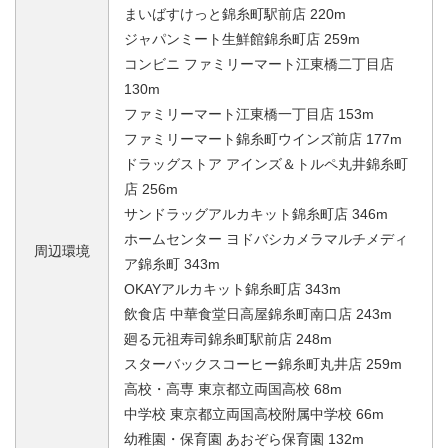
まいばすけっと錦糸町駅前店 220m
ジャパンミート生鮮館錦糸町店 259m
コンビニ ファミリーマート江東橋二丁目店
130m
ファミリーマート江東橋一丁目店 153m
ファミリーマート錦糸町ウインズ前店 177m
ドラッグストア アインズ＆トルペ丸井錦糸町
店 256m
サンドラッグアルカキット錦糸町店 346m
ホームセンター ヨドバシカメラマルチメディ
周辺環境
ア錦糸町 343m
OKAYアルカキット錦糸町店 343m
飲食店 中華食堂日高屋錦糸町南口店 243m
廻る元祖寿司錦糸町駅前店 248m
スターバックスコーヒー錦糸町丸井店 259m
高校・高専 東京都立両国高校 68m
中学校 東京都立両国高校附属中学校 66m
幼稚園・保育園 あおぞら保育園 132m