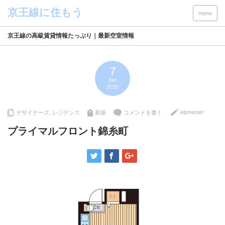
menu
京王線の高級賃貸情報たっぷり｜最新空室情報
7
Jan
2020
wpmaster
デザイナーズ
,
レジデンス
新築
コメントを書く
プライマルフロント錦糸町