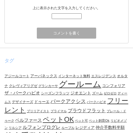
上に表示された文字を入力してください。
タグ
アーバネックス
アジールコート
インターネット無料
エスレジデンス
オルタ
グールーム
コンフォリア
ナ
クレヴィアリグゼ
グランカーサ
ザ・パークハビオ
ジオエント
シーズンフラッツ
ズーム
ゼロゼロ
ディー
フリー
パークアクシス
ドゥーエ
デザイナーズ
ムス
パークハビオ
レント
プラウドフラット
ブリリアイスト
プライマル
プレール・ド
ペットOK
ベルファース
ゥーク
ペット可
ペット飼育Ok
リビオメゾ
ルフォンプログレ
仲介手数料半額
レジディア
ン
リルシア
ルーブル