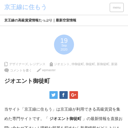
menu
京王線の高級賃貸情報たっぷり｜最新空室情報
19
Sep
2020
デザイナーズ
,
レジデンス
ジオエント
,
仲御徒町
,
御徒町
,
新御徒町
,
新築
wpmaster
コメントを書く
ジオエント御徒町
当サイト「京王線に住もう」は京王線が利用できる高級賃貸を集
めた専門サイトです。「
ジオエント御徒町
」の最新情報を直接お