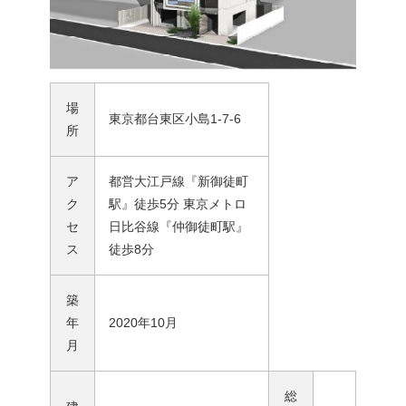
場
東京都台東区小島1-7-6
所
ア
都営大江戸線『新御徒町
ク
駅』徒歩5分 東京メトロ
セ
日比谷線『仲御徒町駅』
ス
徒歩8分
築
年
2020年10月
月
総