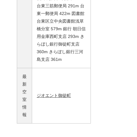
台東三筋郵便局 291m 台
東一郵便局 422m 図書館
台東区立中央図書館浅草
橋分室 579m 銀行 朝日信
用金庫西町支店 293m き
らぼし銀行御徒町支店
360m きらぼし銀行三河
島支店 361m
最
新
空
ジオエント御徒町
室
情
報