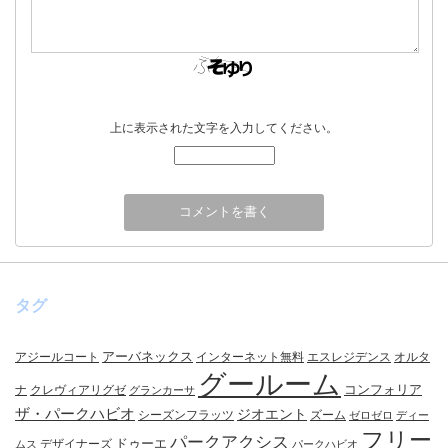
上に表示された文字を入力してください。
タグ
アーバネックス
アジールコート
インターネット無料
エスレジデンス
オルタ
グールーム
コンフォリア
ナ
クレヴィアリグゼ
グランカーサ
ザ・パークハビオ
ジオエント
シーズンフラッツ
ズーム
ゼロゼロ
ディー
フリー
パークアクシス
ドゥーエ
デザイナーズ
ムス
パークハビオ