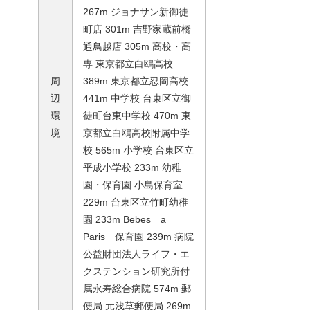
267m ジョナサン新御徒
町店 301m 吉野家蔵前橋
通鳥越店 305m 高校・高
専 東京都立白鴎高校
周
389m 東京都立忍岡高校
辺
441m 中学校 台東区立御
環
徒町台東中学校 470m 東
境
京都立白鴎高校附属中学
校 565m 小学校 台東区立
平成小学校 233m 幼稚
園・保育園 小島保育室
229m 台東区立竹町幼稚
園 233m Bebes a
Paris 保育園 239m 病院
公益財団法人ライフ・エ
クステンション研究所付
属永寿総合病院 574m 郵
便局 元浅草郵便局 269m