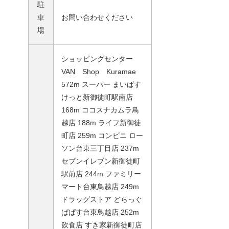
駐
車
お問い合わせください
場
ショッピングセンター
VAN Shop Kuramae
572m スーパー まいばす
けっと新御徒町駅南店
168m ココスナカムラ鳥
越店 188m ライフ新御徒
町店 259m コンビニ ロー
ソン台東三丁目店 237m
セブンイレブン新御徒町
駅前店 244m ファミリー
マート台東鳥越店 249m
ドラッグストア どらっぐ
ぱぱす台東鳥越店 252m
飲食店 すき家新御徒町店