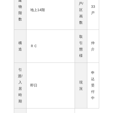
建
戸/
物
33
地上14階
区
階
戸
画
数
数
取
構
引
仲
ＲＣ
造
態
介
様
引
申
渡/
込
入
現
即日
受
居
況
付
時
中
期