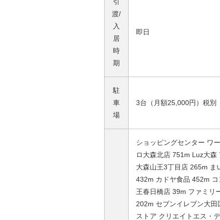
引
渡/
入
即日
居
時
期
駐
車
3台（月額25,000円）税別
場
ショッピングセンター ワー
ロ大森北店 751m Luz大
大森山王3丁目店 265m 
432m カドヤ食品 452
王春日橋店 39m ファミ
202m セブンイレブン大田
ストア クリエイトエス・デ