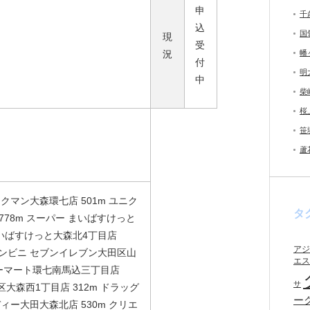
申
千
込
国
現
受
況
幡
付
明
中
柴
桜
笹
蘆
クマン大森環七店 501m ユニク
タ
森 778m スーパー まいばすけっと
まいばすけっと大森北4丁目店
アジ
m コンビニ セブンイレブン大田区山
エス
リーマート環七南馬込三丁目店
サ
区大森西1丁目店 312m ドラッグ
ー
ィー大田大森北店 530m クリエ