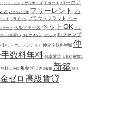
パークア
ドゥーエ
デザイナーズ
ロ
ディームス
フリーレント
シス
パークハビオ
ブリ
プラウドフラット
イスト
プライマル
プレー
ペットOK
ベルファース
ドゥーク
ペッ
ルフォンプ
ペット飼育Ok
リビオメゾン
リルシア
仲
グレ
仲介手数料半額
レジディア
ルーブル
介手数料無料
分譲賃貸
家賃1
大井町
新築
敷金ゼロ
月無料
山手線
新御徒町
渋谷
高級賃貸
礼金ゼロ