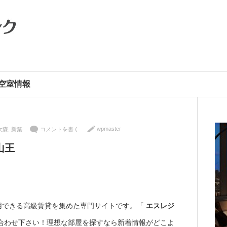
空室情報
wpmaster
大森
,
新築
コメントを書く
山王
用できる高級賃貸を集めた専門サイトです。「
エスレジ
合わせ下さい！理想な部屋を探すなら新着情報がどこよ