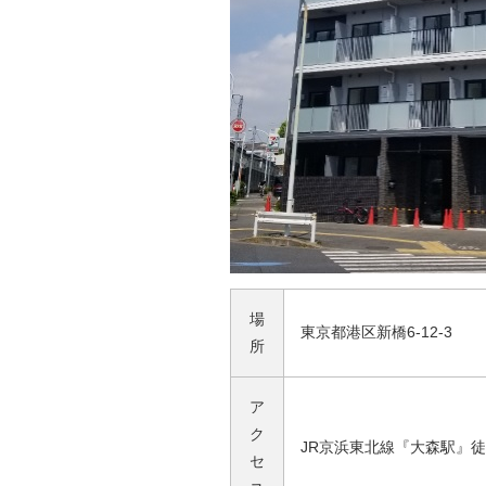
場
東京都港区新橋6-12-3
所
ア
ク
JR京浜東北線『大森駅』徒
セ