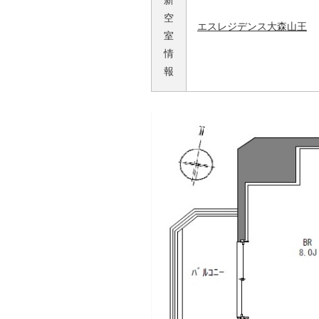
新
空
エスレジデンス大森山王
室
情
報