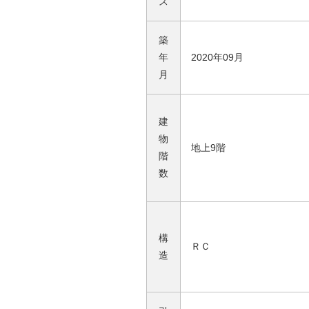
ス
築
年
2020年09月
月
建
物
地上9階
階
数
構
ＲＣ
造