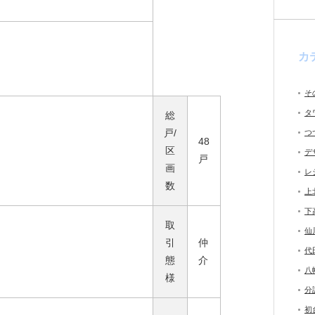
カ
そ
タ
総
戸/
つ
48
区
デ
戸
画
レ
数
上
下
取
仙
引
仲
代
態
介
八
様
分
初