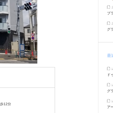
プ
グ
最
ド
グ
歩12分
ア