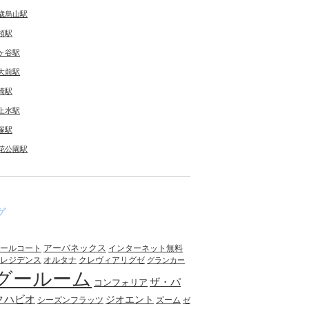
歳烏山駅
領駅
ヶ谷駅
大前駅
崎駅
上水駅
塚駅
花公園駅
グ
アーバネックス
ールコート
インターネット無料
レジデンス
オルタナ
クレヴィアリグゼ
グランカー
グールーム
ザ・パ
コンフォリア
クハビオ
ジオエント
シーズンフラッツ
ズーム
ゼ