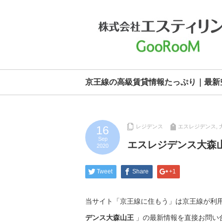
京王線の高級賃貸情報たっぷり｜最新
レジデンス
エスレジデンス
,
16
Sep
エスレジデンス大森
2020
Tweet
Share
+1
当サイト「京王線に住もう」は京王線が利
デンス大森山王
」の最新情報を直接お問い