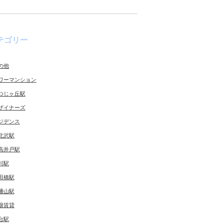
テゴリー
の他
ワーマンション
つじヶ丘駅
ザイナーズ
ジデンス
北沢駅
高井戸駅
川駅
田橋駅
幡山駅
譲賃貸
台駅