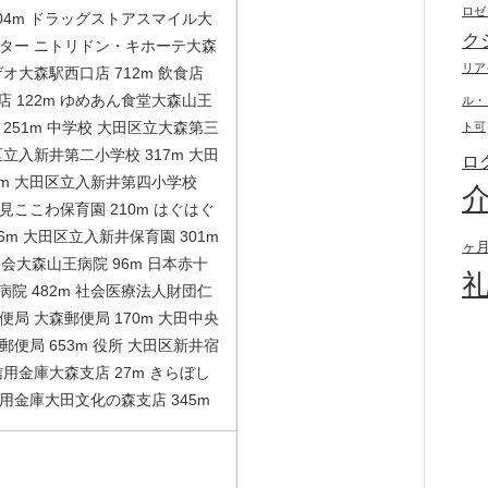
ロゼ
04m ドラッグストアスマイル大
ク
センター ニトリドン・キホーテ大森
リア
ゲオ大森駅西口店 712m 飲食店
 122m ゆめあん食堂大森山王
ル・
 251m 中学校 大田区立大森第三
ト可
区立入新井第二小学校 317m 大田
ロ
2m 大田区立入新井第四小学校
奈見ここわ保育園 210m はぐはぐ
266m 大田区立入新井保育園 301m
ヶ
会大森山王病院 96m 日本赤十
院 482m 社会医療法人財団仁
便局 大森郵便局 170m 大田中央
郵便局 653m 役所 大田区新井宿
信用金庫大森支店 27m きらぼし
信用金庫大田文化の森支店 345m