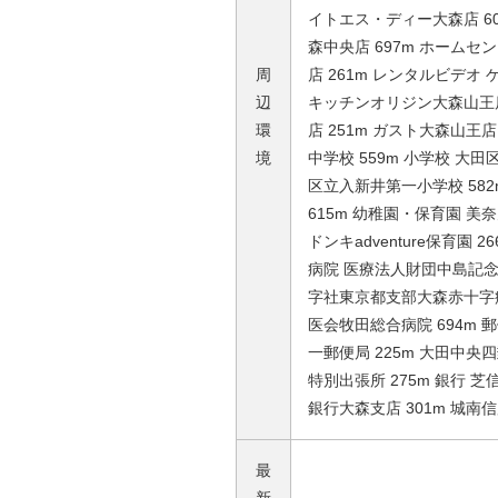
イトエス・ディー大森店 6
森中央店 697m ホーム
周
店 261m レンタルビデオ 
辺
キッチンオリジン大森山王店
環
店 251m ガスト大森山王店
境
中学校 559m 小学校 大田
区立入新井第一小学校 58
615m 幼稚園・保育園 美
ドンキadventure保育園 
病院 医療法人財団中島記念
字社東京都支部大森赤十字病
医会牧田総合病院 694m 郵
一郵便局 225m 大田中央四
特別出張所 275m 銀行 芝
銀行大森支店 301m 城南
最