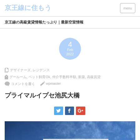
menu
京王線の高級賃貸情報たっぷり｜最新空室情報
4
Feb
2022
デザイナーズ
,
レジデンス
グールーム
,
ペット飼育Ok
,
仲介手数料半額
,
新築
,
高級賃貸
wpmaster
コメントを書く
プライマルイプセ池尻大橋