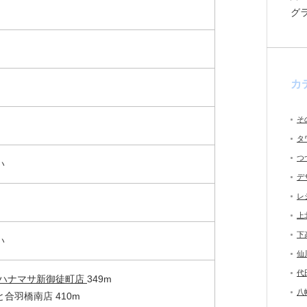
グ
カ
そ
タ
つ
い
デ
レ
上
下
い
仙
代
のハナマサ新御徒町店
349m
八
合羽橋南店 410m