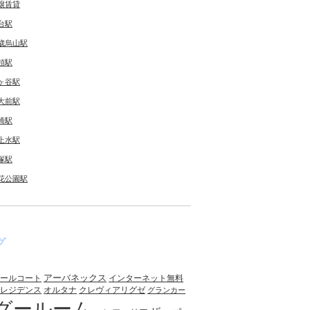
譲賃貸
台駅
歳烏山駅
領駅
ヶ谷駅
大前駅
崎駅
上水駅
塚駅
花公園駅
グ
アーバネックス
ールコート
インターネット無料
レジデンス
オルタナ
クレヴィアリグゼ
グランカー
グールーム