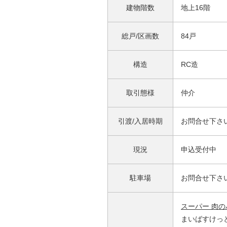
建物階数
地上16階
総戸/区画数
84戸
構造
RC造
取引態様
仲介
引渡/入居時期
お問合せ下さ
現況
申込受付中
駐車場
お問合せ下さ
スーパー 肉
まいばすけっと