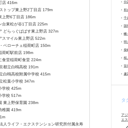
分
店 416m
ストップ東上野2丁目店 179m
初
上野6丁目店 186m
千
台東松が谷1丁目店 225m
国
 どらっぐぱぱす東上野店 327m
幡
スマイル東上野店 522m
明
・ベローチェ稲荷町店 150m
柴
荷町駅前店 198m
桜
食堂稲荷町食堂 224m
笹
京都立白鴎高校 191m
立白鴎高校附属中学校 415m
蘆
立松葉小学校 347m
学校 425m
学校 517m
タ
 東上野保育園 238m
稚園 419m
アジ
1m
エス
団法人ライフ・エクステンション研究所付属永寿