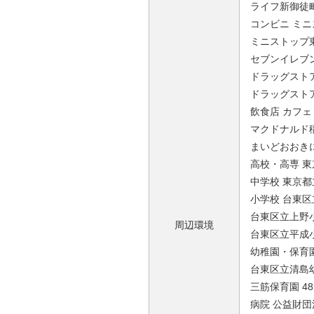
ライフ新御徒町
コンビニ ミニ
ミニストップ東
セブンイレブン
ドラッグストア
ドラッグストア
飲食店 カフェ
マクドナルド稲
まいどおおきに
高校・高専 東
中学校 東京都
小学校 台東区
台東区立上野小
周辺環境
台東区立平成小
幼稚園・保育園
台東区立清島幼
三筋保育園 48
病院 公益財