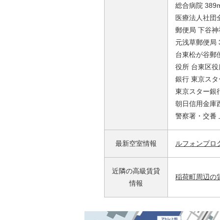
総合病院 389
医療法人社団全
郵便局 下谷神
元浅草郵便局 3
台東松が谷郵便
役所 台東区役所
銀行 東京スタ
東京スター銀行
朝日信用金庫西
警察署・交番
最新空室情報
ルフォンプロ
近隣の高級賃貸
稲荷町周辺の
情報