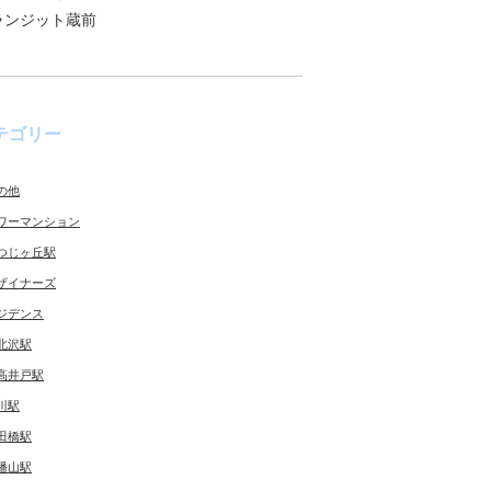
ランジット蔵前
テゴリー
の他
ワーマンション
つじヶ丘駅
ザイナーズ
ジデンス
北沢駅
高井戸駅
川駅
田橋駅
幡山駅