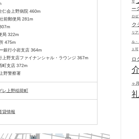
サ
m
ー
仁会上野病院 460m
ロゼ
社前郵便局 281m
ク
07m
リア
局 322m
 475m
ル・
ト可
ー銀行小岩支店 364m
上野支店ファイナンシャル・ラウンジ 367m
ロ
町支店 372m
 上野警察署
ヶ
グレ上野稲荷町
賃貸情報