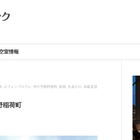
空室情報
K
,
ルフォンプログレ
,
仲介手数料無料
,
新築
,
礼金ゼロ
,
高級賃貸
野稲荷町