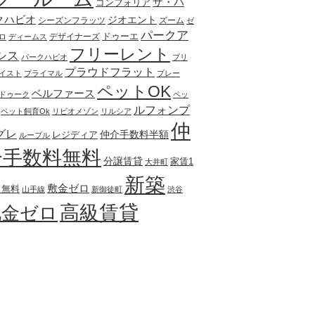
ザ・パ
コンフォリア
クハビオ
ジオエント
シーズンフラッツ
ズーム
ゼ
パークア
ドゥーエ
デザイナーズ
ロ
ディームス
フリーレント
シス
パークハビオ
ブリ
プラウドフラット
イスト
プライマル
プレー
ペットOK
ベルファース
ドゥーク
ペッ
ルフォンプ
ペット飼育Ok
リビオメゾン
リルシア
仲
グレ
仲介手数料半額
レジディア
ルーブル
介手数料無料
分譲賃貸
家賃1
大井町
新築
敷金ゼロ
月無料
山手線
新御徒町
渋谷
高級賃貸
礼金ゼロ