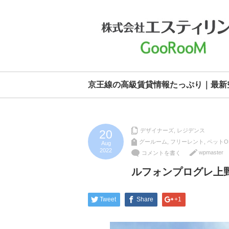
京王線の高級賃貸情報たっぷり｜最新
デザイナーズ
,
レジデンス
20
グールーム
,
フリーレント
,
ペットO
Aug
2022
wpmaster
コメントを書く
ルフォンプログレ上
Tweet
Share
+1