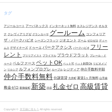
タグ
アーバネックス
アジールコート
インターネット無料
エスレジデンス
オルタ
グールーム
コンフォリア
ナ
クレヴィアリグゼ
グランカーサ
ザ・パークハビオ
ジオエント
シーズンフラッツ
ズーム
ゼロゼロ
ディー
フリー
パークアクシス
ドゥーエ
デザイナーズ
ムス
パークハビオ
レント
プラウドフラット
ブリリアイスト
プライマル
プレール・ド
ペットOK
ベルファース
ゥーク
ペット可
ペット飼育Ok
リビオメゾ
ルフォンプログレ
仲介手数料半額
レジディア
ン
リルシア
ルーブル
仲介手数料無料
分譲賃貸
家賃1ヶ月無料
大井町
山手線
新築
高級賃貸
礼金ゼロ
敷金ゼロ
新御徒町
渋谷
Copyright ©
京王線に住もう
All rights reserved.