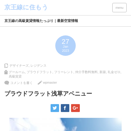
menu
京王線の高級賃貸情報たっぷり｜最新空室情報
27
Jan
2023
デザイナーズ
,
レジデンス
グールーム
,
プラウドフラット
,
フリーレント
,
仲介手数料無料
,
新築
,
礼金ゼロ
,
高級賃貸
wpmaster
コメントを書く
プラウドフラット浅草アベニュー