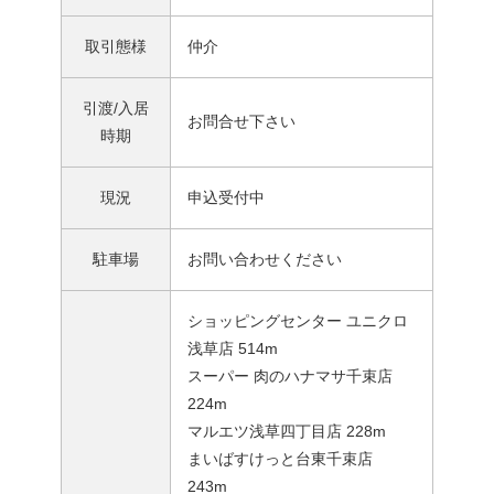
取引態様
仲介
引渡/入居
お問合せ下さい
時期
現況
申込受付中
駐車場
お問い合わせください
ショッピングセンター ユニクロ
浅草店 514m
スーパー 肉のハナマサ千束店
224m
マルエツ浅草四丁目店 228m
まいばすけっと台東千束店
243m