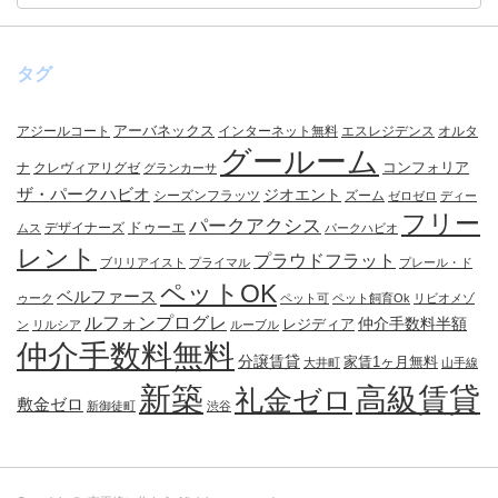
タグ
アーバネックス
アジールコート
インターネット無料
エスレジデンス
オルタ
グールーム
コンフォリア
ナ
クレヴィアリグゼ
グランカーサ
ザ・パークハビオ
ジオエント
シーズンフラッツ
ズーム
ゼロゼロ
ディー
フリー
パークアクシス
ドゥーエ
デザイナーズ
ムス
パークハビオ
レント
プラウドフラット
ブリリアイスト
プライマル
プレール・ド
ペットOK
ベルファース
ゥーク
ペット可
ペット飼育Ok
リビオメゾ
ルフォンプログレ
仲介手数料半額
レジディア
ン
リルシア
ルーブル
仲介手数料無料
分譲賃貸
家賃1ヶ月無料
大井町
山手線
新築
高級賃貸
礼金ゼロ
敷金ゼロ
新御徒町
渋谷