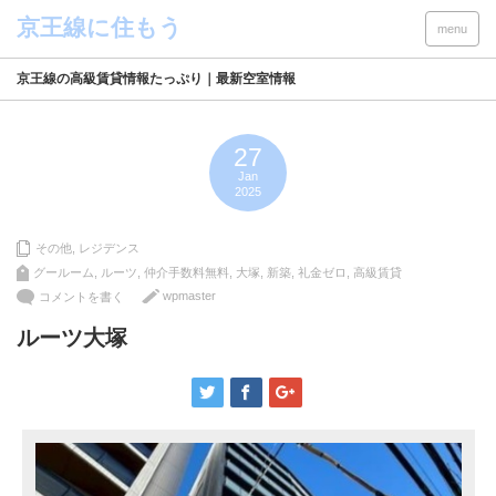
menu
京王線の高級賃貸情報たっぷり｜最新空室情報
27
Jan
2025
その他
,
レジデンス
グールーム
,
ルーツ
,
仲介手数料無料
,
大塚
,
新築
,
礼金ゼロ
,
高級賃貸
wpmaster
コメントを書く
ルーツ大塚