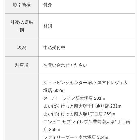
取引態様
仲介
引渡/入居時
相談
期
現況
申込受付中
駐車場
お問い合わせください
ショッピングセンター 靴下屋アトレヴィ大
塚店 602m
スーパー ライフ新大塚店 201m
まいばすけっと南大塚千川通り店 231m
まいばすけっと南大塚1丁目店 239m
コンビニ セブンイレブン豊島南大塚1丁目南
店 268m
ファミリーマート南大塚店 304m