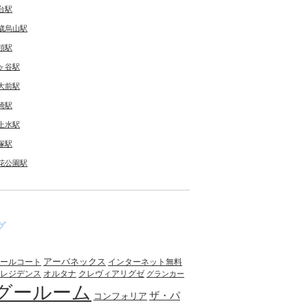
台駅
歳烏山駅
領駅
ヶ谷駅
大前駅
崎駅
上水駅
塚駅
花公園駅
グ
アーバネックス
ールコート
インターネット無料
レジデンス
オルタナ
クレヴィアリグゼ
グランカー
グールーム
ザ・パ
コンフォリア