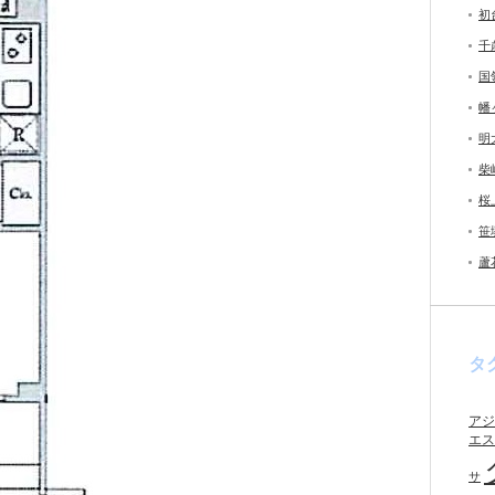
初
千
国
幡
明
柴
桜
笹
蘆
タ
アジ
エス
サ