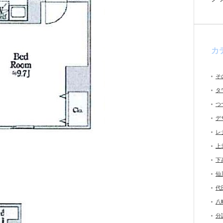
カ
そ
タ
つ
デ
レ
上
下
仙
代
八
分