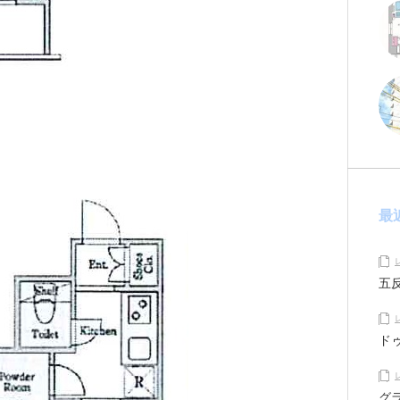
最
五
ド
グ