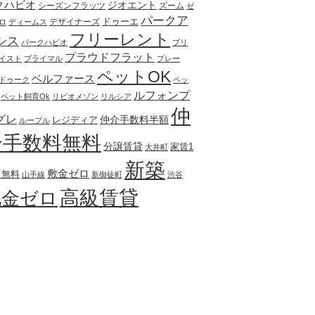
クハビオ
ジオエント
シーズンフラッツ
ズーム
ゼ
パークア
ドゥーエ
デザイナーズ
ロ
ディームス
フリーレント
シス
パークハビオ
ブリ
プラウドフラット
イスト
プライマル
プレー
ペットOK
ベルファース
ドゥーク
ペッ
ルフォンプ
ペット飼育Ok
リビオメゾン
リルシア
仲
グレ
仲介手数料半額
レジディア
ルーブル
介手数料無料
分譲賃貸
家賃1
大井町
新築
敷金ゼロ
月無料
山手線
新御徒町
渋谷
高級賃貸
礼金ゼロ