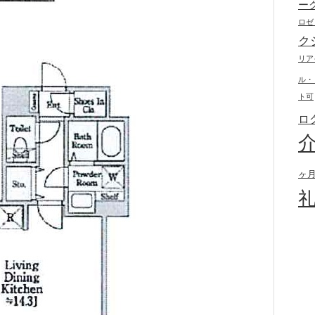
ー
ロゼ
ク
リア
ル・
ト可
ロ
ヶ