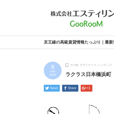
京王線の高級賃貸情報たっぷり｜最新
その他
,
デザイナーズ
,
レジデンス
8
Feb
ラクラス日本橋浜町
2019
Tweet
Share
+1