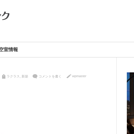
空室情報
wpmaster
ラクラス
,
新築
コメントを書く