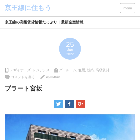
menu
京王線の高級賃貸情報たっぷり｜最新空室情報
25
Jun
2022
デザイナーズ
,
レジデンス
グールーム
,
低層
,
新築
,
高級賃貸
wpmaster
コメントを書く
プラート宮坂