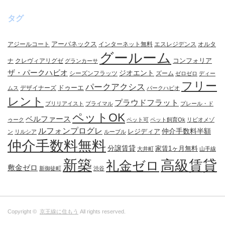
タグ
アーバネックス
アジールコート
インターネット無料
エスレジデンス
オルタ
グールーム
コンフォリア
ナ
クレヴィアリグゼ
グランカーサ
ザ・パークハビオ
ジオエント
シーズンフラッツ
ズーム
ゼロゼロ
ディー
フリー
パークアクシス
ドゥーエ
デザイナーズ
ムス
パークハビオ
レント
プラウドフラット
ブリリアイスト
プライマル
プレール・ド
ペットOK
ベルファース
ゥーク
ペット可
ペット飼育Ok
リビオメゾ
ルフォンプログレ
仲介手数料半額
レジディア
ン
リルシア
ルーブル
仲介手数料無料
分譲賃貸
家賃1ヶ月無料
大井町
山手線
新築
高級賃貸
礼金ゼロ
敷金ゼロ
新御徒町
渋谷
Copyright ©
京王線に住もう
All rights reserved.