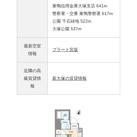
巣鴨信用金庫大塚支店 641m
警察署・交番 巣鴨警察署 617m
公園 千石緑地 522m
大塚公園 537m
最新空室
プラート宮坂
情報
近隣の高
級賃貸情
新大塚の賃貸情報
報