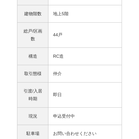
建物階数
地上5階
総戸/区画
44戸
数
構造
RC造
取引態様
仲介
引渡/入居
即日
時期
現況
申込受付中
駐車場
お問い合わせください