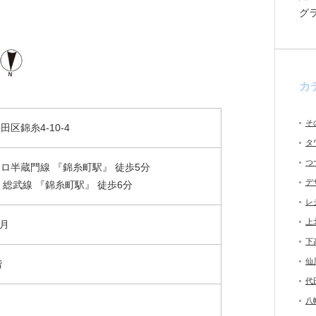
グ
カ
そ
区錦糸4-10-4
タ
つ
ロ半蔵門線 『錦糸町駅』 徒歩5分
デ
・総武線 『錦糸町駅』 徒歩6分
レ
上
3月
下
仙
階
代
八