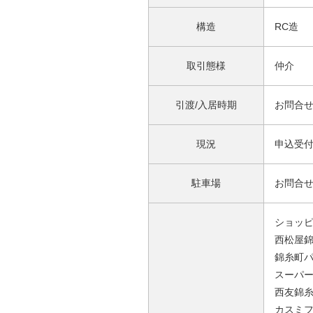
構造
RC造
取引態様
仲介
引渡/入居時期
お問合
現況
申込受
駐車場
お問合
ショッピ
西松屋錦
錦糸町パ
スーパー
西友錦糸
カスミ