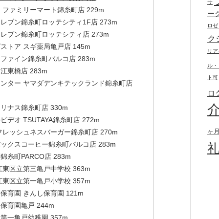
サ
 ファミリーマート錦糸町店 229m
ー
レブン錦糸町ロッテシティ1F店 273m
ロゼ
レブン錦糸町ロッテシティ店 273m
ク
ストア スギ薬局亀戸店 145m
リア
ファイン錦糸町パルコ店 283m
ル・
江東橋店 283m
ト可
ンター ヤマダデンキテックランド錦糸町店
ロ
リナス錦糸町店 330m
デオ TSUTAYA錦糸町店 272m
ヶ
フレッシュネスバーガー錦糸町店 270m
ックスコーヒー錦糸町パルコ店 283m
錦糸町PARCO店 283m
江東区立第三亀戸中学校 363m
江東区立第一亀戸小学校 357m
保育園 きんし保育園 121m
保育園亀戸 244m
第一亀戸幼稚園 357m