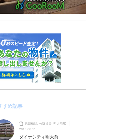
すすめ記事
代田橋駅
,
分譲賃貸
,
明大前駅
2018.08.11
ダイナシティ明大前