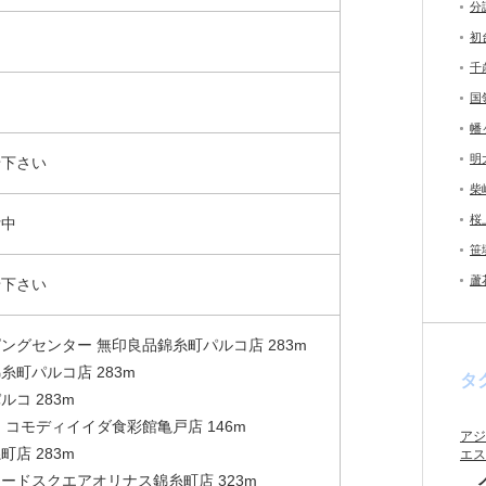
分
初
千
国
幡
明
せ下さい
柴
桜
付中
笹
蘆
せ下さい
ングセンター 無印良品錦糸町パルコ店 283m
糸町パルコ店 283m
タ
ルコ 283m
 コモディイイダ食彩館亀戸店 146m
アジ
町店 283m
エス
フードスクエアオリナス錦糸町店
323m