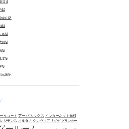
譲賃貸
台駅
歳烏山駅
領駅
ヶ谷駅
大前駅
崎駅
上水駅
塚駅
花公園駅
グ
アーバネックス
ールコート
インターネット無料
レジデンス
オルタナ
クレヴィアリグゼ
グランカー
グールーム