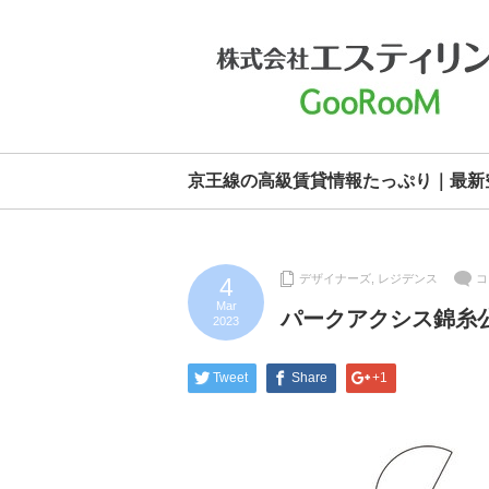
京王線の高級賃貸情報たっぷり｜最新
デザイナーズ
,
レジデンス
コ
4
Mar
パークアクシス錦糸
2023
Tweet
Share
+1