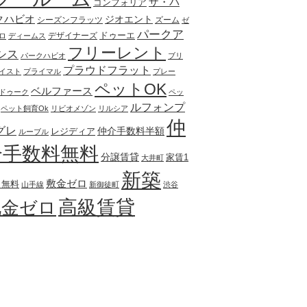
ザ・パ
コンフォリア
クハビオ
ジオエント
シーズンフラッツ
ズーム
ゼ
パークア
ドゥーエ
デザイナーズ
ロ
ディームス
フリーレント
シス
パークハビオ
ブリ
プラウドフラット
イスト
プライマル
プレー
ペットOK
ベルファース
ドゥーク
ペッ
ルフォンプ
ペット飼育Ok
リビオメゾン
リルシア
仲
グレ
仲介手数料半額
レジディア
ルーブル
介手数料無料
分譲賃貸
家賃1
大井町
新築
敷金ゼロ
月無料
山手線
新御徒町
渋谷
高級賃貸
礼金ゼロ