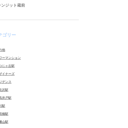
ランジット蔵前
テゴリー
の他
ワーマンション
つじヶ丘駅
ザイナーズ
ジデンス
北沢駅
高井戸駅
川駅
田橋駅
幡山駅