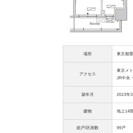
場所
東京都墨田
東京メト
アクセス
JR中央
築年月
2023年
建物
地上14
総戸/区画数
99戸