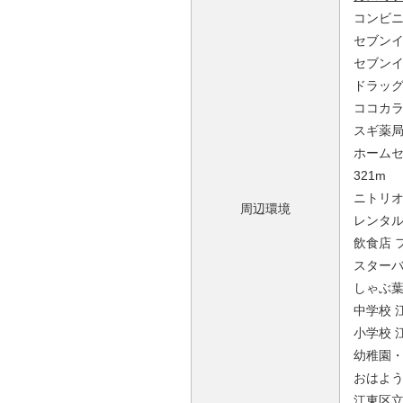
コンビニ
セブンイ
セブンイ
ドラッグ
ココカラ
スギ薬局
ホームセ
321m
ニトリオ
周辺環境
レンタルビ
飲食店 
スターバ
しゃぶ葉
中学校 
小学校 
幼稚園・
おはよう
江東区立