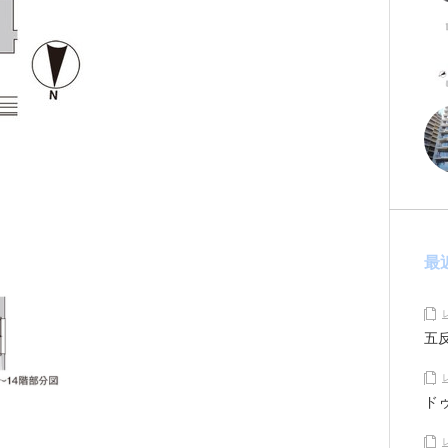
最
五
ド